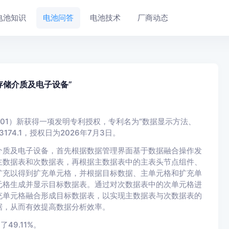
电池知识
电池问答
电池技术
厂商动态
存储介质及电子设备”
001）新获得一项发明专利授权，专利名为“数据显示方法、
174.1，授权日为2026年7月3日。
介质及电子设备，首先根据数据管理界面基于数据融合操作发
主数据表和次数据表，再根据主数据表中的主表头节点组件、
扩充以得到扩充单元格，并根据目标数据、主单元格和扩充单
元格生成并显示目标数据表。通过对次数据表中的次单元格进
充单元格融合形成目标数据表，以实现主数据表与次数据表的
据，从而有效提高数据分析效率。
9.11%。