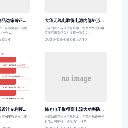
品边缘矫正...
大华无线电取得电源内部矩形...
示，珠海奕嘉印刷包
国家知识产权局信息显示，北京大华无线电
一种...
仪器有限责任公司取得一项名为...
58:54
2026-08-08 09:57:10
设计专利授...
炜奇电子取得高电流大功率防...
眼查APP数据显示麦
国家知识产权局信息显示，东莞市炜奇电子
..
有限公司取得一项名为“一种高...