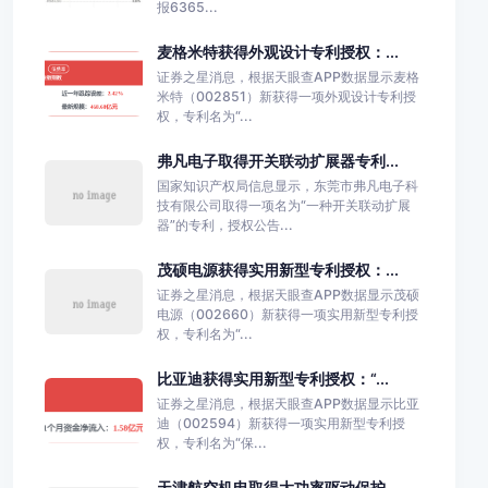
报6365...
麦格米特获得外观设计专利授权：...
证券之星消息，根据天眼查APP数据显示麦格
米特（002851）新获得一项外观设计专利授
权，专利名为“...
弗凡电子取得开关联动扩展器专利...
国家知识产权局信息显示，东莞市弗凡电子科
技有限公司取得一项名为“一种开关联动扩展
器”的专利，授权公告...
茂硕电源获得实用新型专利授权：...
证券之星消息，根据天眼查APP数据显示茂硕
电源（002660）新获得一项实用新型专利授
权，专利名为“...
比亚迪获得实用新型专利授权：“...
证券之星消息，根据天眼查APP数据显示比亚
迪（002594）新获得一项实用新型专利授
权，专利名为“保...
天津航空机电取得大功率驱动保护...