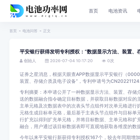
首页
电池资讯
首页
电池问答
正文
平安银行获得发明专利授权：“数据显示方法、装置、
创始人
2026-07-04 10:17:20
0
次
证券之星消息，根据天眼查APP数据显示平安银行（000
装置、存储介质及电子设备”，专利申请号为CN202211243
专利摘要：本申请公开了一种数据显示方法、装置、存储
送的数据融合指令确定目标数据，并获取目标数据对应的
主单元格及次数据表中的次表头节点组件对次单元格进行
元格生成目标单元格，最后基于主表头节点组件与目标单
行扩充以得到扩充单元格，并将目标数据、主单元格和扩
融合，用户通过该目标数据表即可直观地获取各维度的数
今年以来平安银行新获得专利授权167个，较去年同期增加了4