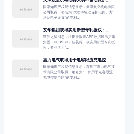
国家知识产权局信息显示，天津航空机电有限
公司取得一项名为“大功率驱动保护电路、方
法及电子设备”的专利...
艾华集团获得实用新型专利授权：...
证券之星消息，根据天眼查APP数据显示艾华
集团（603989）新获得一项实用新型专利授
权，专利名为“...
嘉力电气取得用于电容限流充电控...
国家知识产权局信息显示，深圳市嘉力电气技
术有限公司取得一项名为“一种用于电容限流
充电控制电路”的专利...