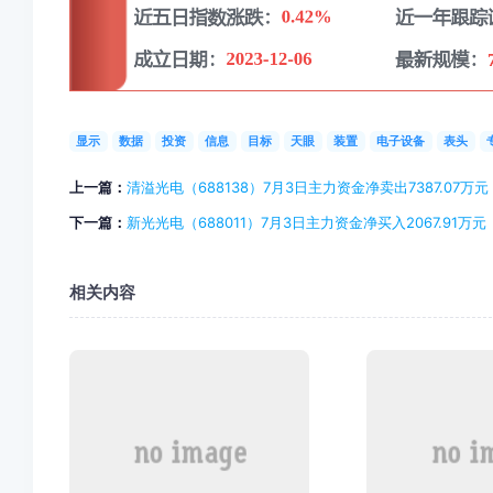
显示
数据
投资
信息
目标
天眼
装置
电子设备
表头
上一篇：
清溢光电（688138）7月3日主力资金净卖出7387.07万元
下一篇：
新光光电（688011）7月3日主力资金净买入2067.91万元
相关内容