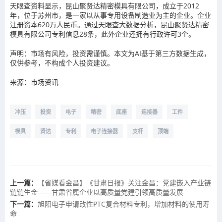
天眼查资料显示，昆山聚贤达精密模具有限公司，成立于2012
年，位于苏州市，是一家以从事专用设备制造业为主的企业。企业
注册资本620万人民币。通过天眼查大数据分析，昆山聚贤达精密
模具有限公司专利信息28条，此外企业还拥有行政许可3个。
声明：市场有风险，投资需谨慎。本文为AI基于第三方数据生成，
仅供参考，不构成个人投资建议。
来源：市场资讯
冲压
投资
电子
精密
底座
连接器
工件
模具
贤达
专利
电子连接器
支杆
顶端
上一篇：
【省媒看金昌】《甘肃日报》关注金昌：党建嵌入产业链
链链生金——甘肃省属企业以高质量党建引领高质量发展
下一篇：
旭阳电子申请改性PTC复合材料专利，增加材料的使用寿
命