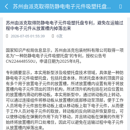
苏州由派克取得防静电电子元件吸塑托盘专利，避免在运输过程中电子元件从放置槽内掉落出来
苏州由派克取得防静电电子元件吸塑托盘专利，避免在运输过
程中电子元件从放置槽内掉落出来
2026-07-05 01:55:39
0
次
国家知识产权局信息显示，苏州由派克包装材料有限公司取得一项
名为“一种防静电电子元件吸塑托盘”的专利，授权公告号
CN224448550U，申请日期为2025年8月。
专利摘要显示，本实用新型涉及吸塑托盘技术领域，具体是一种防
静电电子元件吸塑托盘，包括托盘本体，所述托盘本体的顶面开设
有多个用于放置电子元件的放置槽，所述放置槽内设置有用于将放
置槽内电子元件顶出的顶升机构，所述顶升机构包括在对应位置处
的放置槽内滑动的移动板。本实用新型中，通过转动板向上转动，
可以通过连接组件将移动板从放置槽的底部移动至顶部，便于工作
人员将电子元件放在移动板上或从移动板上取下电子元件，从而便
于工作人员对电子元件的取放，转动板的反向转动并恢复原位，可
以使移动板在弹簧的作用下向下移动，并且转动板在弹簧的作用下
始终将放置槽的开口处堵住，因此可以避免在运输过程中电子元件
从放置槽内掉落出来。