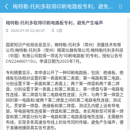
梅特勒-托利多取得印刷电路板专利，避免产生噪声
梅特勒-托利多取得印刷电路板专利，避免产生噪声
2026-07-05 02:00:47
0
次
国家知识产权局信息显示，梅特勒-托利多（常州）测量技术有限
公司;梅特勒-托利多（常州）精密仪器有限公司;梅特勒托利多科技
（中国）有限公司取得一项名为“印刷电路板”的专利，授权公告号
CN224460115U，申请日期为2025年7月。
专利摘要显示，本申请公开了一种印刷电路板，包括：绝缘板，绝
缘板包括相对设置的第一表面和第二表面；第一电路和第二电路，
分别设置于第一表面和第二表面上；两个第一焊盘和两个第二焊
盘，分别设置于第一表面上和第二表面上，第一焊盘与第一电路电
性连接，第二焊盘与第二电路电性连接；元件，与两个第一焊盘之
间的第一电路和/或两个第二焊盘之间的第二电路电性连接；测试
孔，贯穿第一焊盘、绝缘板和第二焊盘，测试孔内壁上设有导电
层，导电层电性连接第一焊盘和第二焊盘。本实用新型可将第一焊
盘和第二焊盘分别与第一电路和第二电路直接电性连接，无需额外
布线，实现多条高速信号线上的信号同时传输，避免产生噪声，便
于准确地捕获真实信号波形。