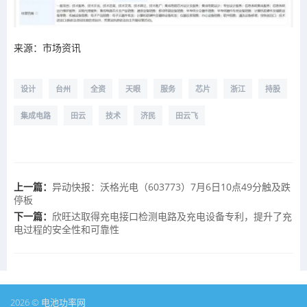
来源：市场资讯
设计
台州
全资
天眼
服务
芯片
浙江
持股
集成电路
田云
技术
济民
田云飞
上一篇：
异动快报：沃格光电（603773）7月6日10点49分触及跌
停板
下一篇：
欣旺达取得充电接口检测电路及充电设备专利，提升了充
电过程的安全性和可靠性
2026 © 电池功率网