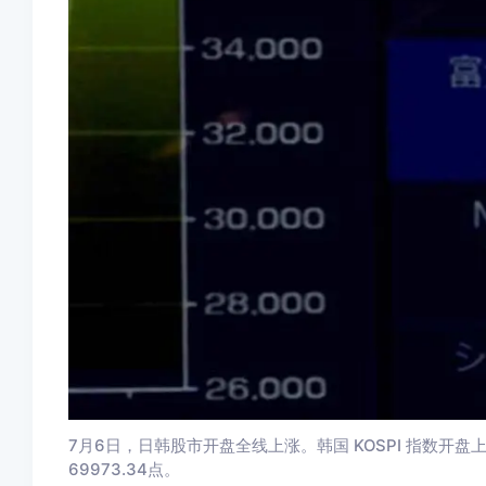
7月6日，日韩股市开盘全线上涨。韩国 KOSPI 指数开盘上涨1
69973.34点。