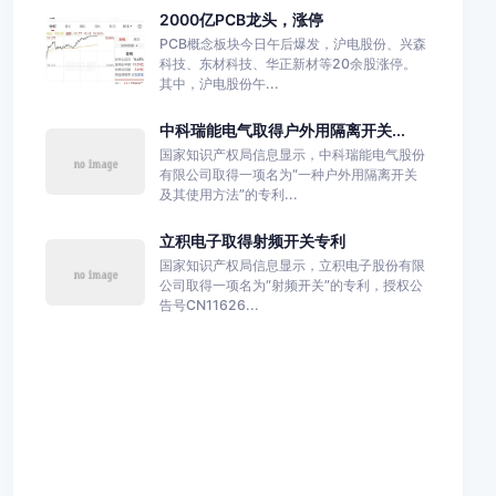
2000亿PCB龙头，涨停
PCB概念板块今日午后爆发，沪电股份、兴森
科技、东材科技、华正新材等20余股涨停。
其中，沪电股份午...
中科瑞能电气取得户外用隔离开关...
国家知识产权局信息显示，中科瑞能电气股份
有限公司取得一项名为“一种户外用隔离开关
及其使用方法”的专利...
立积电子取得射频开关专利
国家知识产权局信息显示，立积电子股份有限
公司取得一项名为“射频开关”的专利，授权公
告号CN11626...