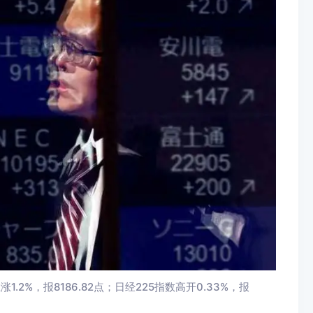
.2%，报8186.82点；日经225指数高开0.33%，报