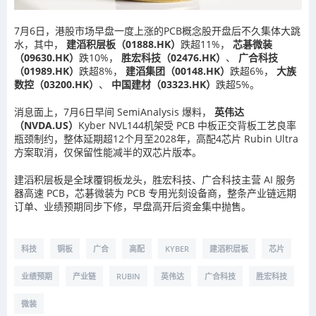
7月6日，港股市场早盘一度上涨的PCB概念股开盘后不久集体大跳
水，其中，
建滔积层板（01888.HK）
跌超11%，
芯碁微装
（09630.HK）
跌10%，
胜宏科技（02476.HK）
、
广合科技
（01989.HK）
跌超8%，
建滔集团（00148.HK）
跌超6%，
大族
数控（03200.HK）
、
中国建材（03323.HK）
跌超5%。
消息面上，7月6日早间 SemiAnalysis 爆料，
英伟达
（NVDA.US）
Kyber NVL144机架受 PCB 中板正交背板工艺良率
瓶颈制约，整体延期超12个月至2028年，高配4芯片 Rubin Ultra
方案取消，仅保留性能减半的双芯片版本。
建滔积层板是全球覆铜板龙头，胜宏科技、广合科技主营 AI 服务
器高速 PCB，芯碁微装为 PCB 专用光刻设备商，整条产业链远期
订单、业绩预期同步下修，早盘高开后资金集中抛售。
科技
铜板
广合
高配
KYBER
建滔积层板
芯片
业绩预期
产业链
RUBIN
英伟达
广合科技
胜宏科技
微装