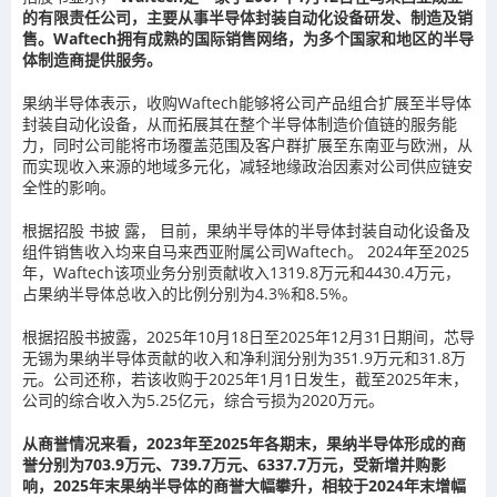
的有限责任公司，主要从事半导体封装自动化设备研发、制造及销
售。Waftech拥有成熟的国际销售网络，为多个国家和地区的半导
体制造商提供服务。
果纳半导体表示，收购Waftech能够将公司产品组合扩展至半导体
封装自动化设备，从而拓展其在整个半导体制造价值链的服务能
力，同时公司能将市场覆盖范围及客户群扩展至东南亚与欧洲，从
而实现收入来源的地域多元化，减轻地缘政治因素对公司供应链安
全性的影响。
根据招股 书披 露， 目前，果纳半导体的半导体封装自动化设备及
组件销售收入均来自马来西亚附属公司Waftech。 2024年至2025
年，Waftech该项业务分别贡献收入1319.8万元和4430.4万元，
占果纳半导体总收入的比例分别为4.3%和8.5%。
根据招股书披露，2025年10月18日至2025年12月31日期间，芯导
无锡为果纳半导体贡献的收入和净利润分别为351.9万元和31.8万
元。公司还称，若该收购于2025年1月1日发生，截至2025年末，
公司的综合收入为5.25亿元，综合亏损为2020万元。
从商誉情况来看，2023年至2025年各期末，果纳半导体形成的商
誉分别为703.9万元、739.7万元、6337.7万元，受新增并购影
响，2025年末果纳半导体的商誉大幅攀升，相较于2024年末增幅