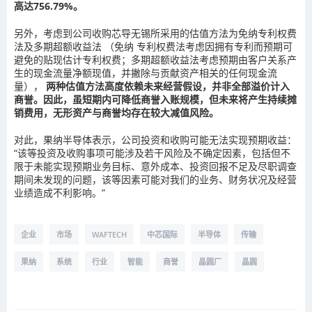
高达756.79%。
另外，考虑到公司收购芯导无锡所采用的估值方法为免纳专利权费
法及多期超额收益法 （免纳 专利权费法考虑因拥有专利而预期可
避免的贴现估计专利权费；多期超额收益法考虑预期由客户关系产
生的现金流量净额现值，并撇除与贡献资产相关的任何现金流
量），
两种估值方法高度依赖未来经营假设，并非全部溢价计入
商誉。因此，虽短期内可降低商誉入账规模，但未来将产生持续摊
销费用，无形资产与商誉均存在较大减值风险。
对此，果纳半导体表示，公司投资和收购可能无法实现预期收益：
“该等投资及收购事项可能涉及若干风险及不确定因素，包括但不
限于未能实现预期业务目标、意外成本、投资回报不足及尽职调查
期间未发现的问题，该等因素可能对我们的业务、财务状况及经营
业绩造成不利影响。”
企业
市场
WAFTECH
中芯国际
半导体
传输
果纳
系统
行业
智能
商誉
晶圆厂
晶圆