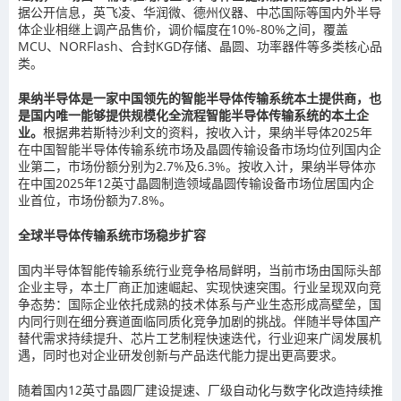
据公开信息，英飞凌、华润微、德州仪器、中芯国际等国内外半导
体企业相继上调产品售价，调价幅度在10%-80%之间，覆盖
MCU、NORFlash、合封KGD存储、晶圆、功率器件等多类核心品
类。
果纳半导体是一家中国领先的智能半导体传输系统本土提供商，也
是国内唯一能够提供规模化全流程智能半导体传输系统的本土企
业。
根据弗若斯特沙利文的资料，按收入计，果纳半导体2025年
在中国智能半导体传输系统市场及晶圆传输设备市场均位列国内企
业第二，市场份额分别为2.7%及6.3%。按收入计，果纳半导体亦
在中国2025年12英寸晶圆制造领域晶圆传输设备市场位居国内企
业首位，市场份额为7.8%。
全球半导体传输系统市场稳步扩容
国内半导体智能传输系统行业竞争格局鲜明，当前市场由国际头部
企业主导，本土厂商正加速崛起、实现快速突围。行业呈现双向竞
争态势：国际企业依托成熟的技术体系与产业生态形成高壁垒，国
内同行则在细分赛道面临同质化竞争加剧的挑战。伴随半导体国产
替代需求持续提升、芯片工艺制程快速迭代，行业迎来广阔发展机
遇，同时也对企业研发创新与产品迭代能力提出更高要求。
随着国内12英寸晶圆厂建设提速、厂级自动化与数字化改造持续推