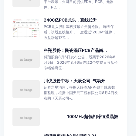
平台表示，公司目前提供EDA、PCB、元器
件、PC...
2400亿PCB龙头，直线拉升
PCB龙头股胜宏科技最近走势抢眼。 昨天午
后，该股直线拉升，一度逼近“20CM”涨停，
收盘涨超17%...
科翔股份：陶瓷混压PCB产品尚...
科翔股份8月6日发布公告，股票于2026年8
月5日、2026年8月6日连续2个交易日收盘价
涨幅偏离值...
川仪股份中标：天辰公司-气动开...
证券之星消息，根据天眼查APP-财产线索数
据整理，根据中国天辰工程有限公司8月4日发
布的《天辰公司-...
100MHz超低相噪恒温晶振
超级电容板块8月6日涨0.31...