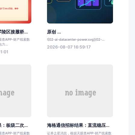
陵区接履桥...
原创 ...
查APP-财产线索数
![02-ai-datacenter-power.svg](02-...
...
2026-08-07 16:59:17
1:01
：板级二次...
海格通信招标结果：直流稳压...
查APP-财产线索数
证券之星消息，根据天眼查APP-财产线索数