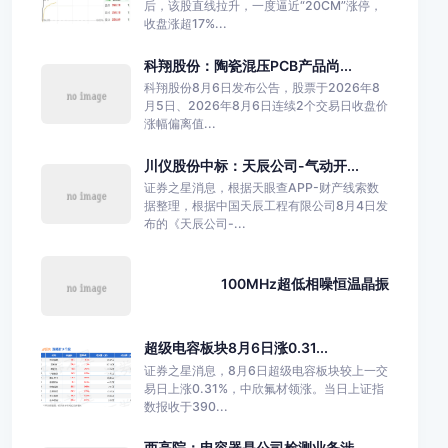
后，该股直线拉升，一度逼近“20CM”涨停，
收盘涨超17%...
科翔股份：陶瓷混压PCB产品尚...
科翔股份8月6日发布公告，股票于2026年8
月5日、2026年8月6日连续2个交易日收盘价
涨幅偏离值...
川仪股份中标：天辰公司-气动开...
证券之星消息，根据天眼查APP-财产线索数
据整理，根据中国天辰工程有限公司8月4日发
布的《天辰公司-...
100MHz超低相噪恒温晶振
超级电容板块8月6日涨0.31...
证券之星消息，8月6日超级电容板块较上一交
易日上涨0.31%，中欣氟材领涨。当日上证指
数报收于390...
西高院：电容器是公司检测业务涉...