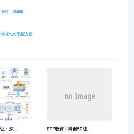
专利
无锡市
小稳定性好装配方便
证：深...
ETF收评 | 科创50涨...