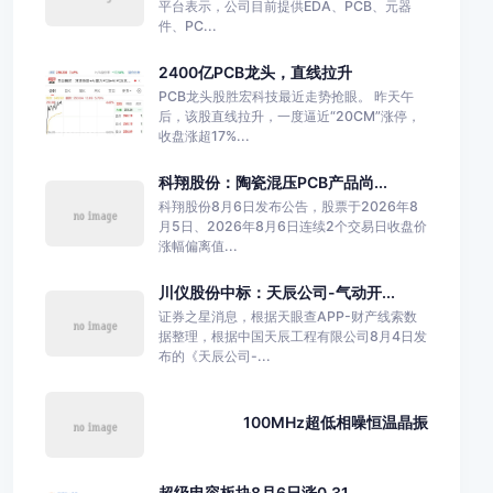
平台表示，公司目前提供EDA、PCB、元器
件、PC...
2400亿PCB龙头，直线拉升
PCB龙头股胜宏科技最近走势抢眼。 昨天午
后，该股直线拉升，一度逼近“20CM”涨停，
收盘涨超17%...
科翔股份：陶瓷混压PCB产品尚...
科翔股份8月6日发布公告，股票于2026年8
月5日、2026年8月6日连续2个交易日收盘价
涨幅偏离值...
川仪股份中标：天辰公司-气动开...
证券之星消息，根据天眼查APP-财产线索数
据整理，根据中国天辰工程有限公司8月4日发
布的《天辰公司-...
100MHz超低相噪恒温晶振
超级电容板块8月6日涨0.31...