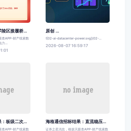
陵区接履桥...
原创 ...
查APP-财产线索数
![02-ai-datacenter-power.svg](02-...
...
2026-08-07 16:59:17
1:01
：板级二次...
海格通信招标结果：直流稳压...
查APP-财产线索数
证券之星消息，根据天眼查APP-财产线索数