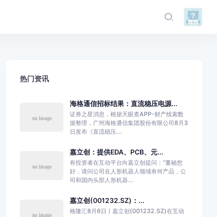
热门资讯
海格通信招标结果：直流稳压电源...
证券之星消息，根据天眼查APP-财产线索数
据整理，广州海格通信集团股份有限公司8月3
日发布《直流稳压...
嘉立创：提供EDA、PCB、元...
有投资者在互动平台向嘉立创提问：“董秘您
好，请问公司在人形机器人领域有何产品，公
司和国内头部人形机器...
嘉立创(001232.SZ)：...
格隆汇8月6日丨嘉立创(001232.SZ)在互动