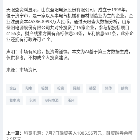
天眼查资料显示，山东圣阳电源股份有限公司，成立于1998年，
位于济宁市，是一家以从事电气机械和器材制造业为主的企业。企
业注册资本45386.8993万人民币。通过天眼查大数据分析，山东
圣阳电源股份有限公司共对外投资了15家企业，参与招投标项目
4155次，财产线索方面有商标信息33条，专利信息631条，此外企
业还拥有行政许可71个。
声明：市场有风险，投资需谨慎。本文为AI基于第三方数据生成，
仅供参考，不构成个人投资建议。
来源：市场资讯
企业
阳电
铅酸
投资
限制
装配
箱体
结构
蓄电池
专利
圣阳电源
压环
上一篇：
科泰电源：7月7日融资买入1085.55万元，融资融券余额
2.9亿元