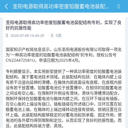
圣阳电源取得高功率密度铅酸蓄电池装配结构专利，实现了良好的抗振性能
圣阳电源取得高功率密度铅酸蓄电池装配结构专利，实现了良
好的抗振性能
2026-07-08 14:44:29
0
次
国家知识产权局信息显示，山东圣阳电源股份有限公司取得一项名
为“一种高功率密度的铅酸蓄电池装配结构”的专利，授权公告号
CN224472581U，申请日期为2025年4月。
专利摘要显示，本实用新型提供了一种高功率密度的铅酸蓄电池装
配结构，属于蓄电池技术领域。此装配结构包括：在箱体内壁上设
有若干沿竖向延伸的滑槽，在箱体内部底面设有底框，在底框内部
设有若干放置槽，铅酸蓄电池位于放置槽中，在相邻的铅酸蓄电池
之间设有空心板，在限制环外侧设有滑块，滑块与滑槽滑动配合，
限制环保持在铅酸蓄电池与箱体内壁之间，在压环下端设有插板，
在空心板的上端设有插口，插板插接在所述插口中，压环压置在铅
酸蓄电池上端，在箱体的上端边缘转动连接有锁销，锁销压置在压
环上端。此装配结构能够稳定的对蓄电池起到承载、固定作用，使
电池的各外壁均得到限制和定位，从而实现了良好的抗振性能。而
且，此装配结构拆装方便、高效。