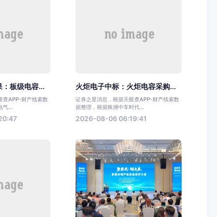
：板级电容...
火炬电子中标：火炬电容采购...
查APP-财产线索数
证券之星消息，根据天眼查APP-财产线索数
...
据整理，根据株洲中车时代...
20:47
2026-08-06 06:19:41