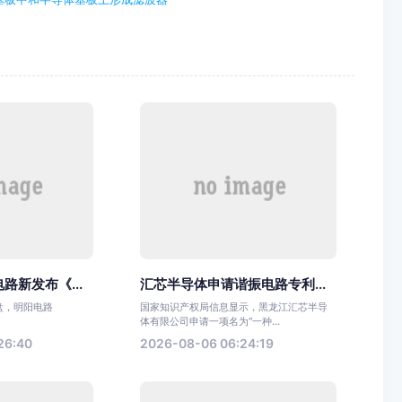
路新发布《...
汇芯半导体申请谐振电路专利...
收盘，明阳电路
国家知识产权局信息显示，黑龙江汇芯半导
体有限公司申请一项名为“一种...
26:40
2026-08-06 06:24:19