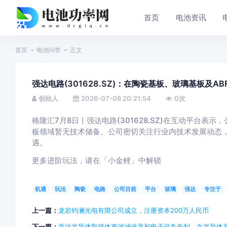
首页
电池资讯
首页
电池问答
正文
强达电路(301628.SZ)：在陶瓷基板、玻璃基板及A
创始人
2026-07-08 20:21:54
0
次
格隆汇7月8日丨强达电路(301628.SZ)在互动平台表
板领域暂无技术储备。公司密切关注行业内技术发展动态
遇。
更多进阶玩法，请在「小金鲤」中解锁
机遇
玩法
陶瓷
电路
公司目前
平台
玻璃
强达
专注于
上一篇：
龙岩钧澜光电有限公司成立，注册资本200万人民币
下一篇：
意法半导体取得体声波滤波器和电子设备专利，在半导体