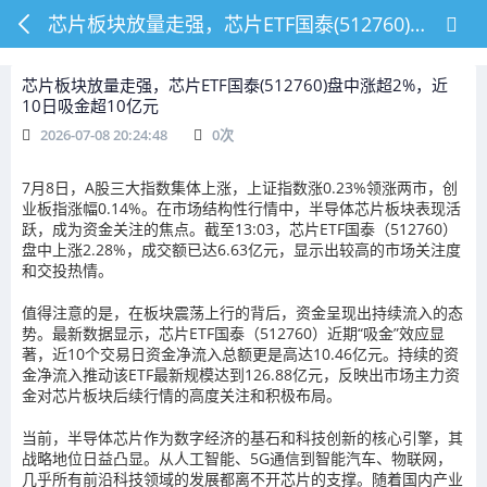
芯片板块放量走强，芯片ETF国泰(512760)盘中涨超2%，近10日吸金超10亿元
芯片板块放量走强，芯片ETF国泰(512760)盘中涨超2%，近
10日吸金超10亿元
2026-07-08 20:24:48
0
次
7月8日，A股三大指数集体上涨，上证指数涨0.23%领涨两市，创
业板指涨幅0.14%。在市场结构性行情中，半导体芯片板块表现活
跃，成为资金关注的焦点。截至13:03，芯片ETF国泰（512760）
盘中上涨2.28%，成交额已达6.63亿元，显示出较高的市场关注度
和交投热情。
值得注意的是，在板块震荡上行的背后，资金呈现出持续流入的态
势。最新数据显示，芯片ETF国泰（512760）近期“吸金”效应显
著，近10个交易日资金净流入总额更是高达10.46亿元。持续的资
金净流入推动该ETF最新规模达到126.88亿元，反映出市场主力资
金对芯片板块后续行情的高度关注和积极布局。
当前，半导体芯片作为数字经济的基石和科技创新的核心引擎，其
战略地位日益凸显。从人工智能、5G通信到智能汽车、物联网，
几乎所有前沿科技领域的发展都离不开芯片的支撑。随着国内产业