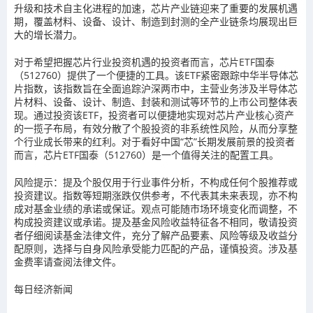
升级和技术自主化进程的加速，芯片产业链迎来了重要的发展机遇
期，覆盖材料、设备、设计、制造到封测的全产业链条均展现出巨
大的增长潜力。
对于希望把握芯片行业投资机遇的投资者而言，芯片ETF国泰
（512760）提供了一个便捷的工具。该ETF紧密跟踪中华半导体芯
片指数，该指数旨在全面追踪沪深两市中，主营业务涉及半导体芯
片材料、设备、设计、制造、封装和测试等环节的上市公司整体表
现。通过投资该ETF，投资者可以便捷地实现对芯片产业核心资产
的一揽子布局，有效分散了个股投资的非系统性风险，从而分享整
个行业成长带来的红利。对于看好中国“芯”长期发展前景的投资者
而言，芯片ETF国泰（512760）是一个值得关注的配置工具。
风险提示：提及个股仅用于行业事件分析，不构成任何个股推荐或
投资建议。指数等短期涨跌仅供参考，不代表其未来表现，亦不构
成对基金业绩的承诺或保证。观点可能随市场环境变化而调整，不
构成投资建议或承诺。提及基金风险收益特征各不相同，敬请投资
者仔细阅读基金法律文件，充分了解产品要素、风险等级及收益分
配原则，选择与自身风险承受能力匹配的产品，谨慎投资。涉及基
金费率请查阅法律文件。
每日经济新闻