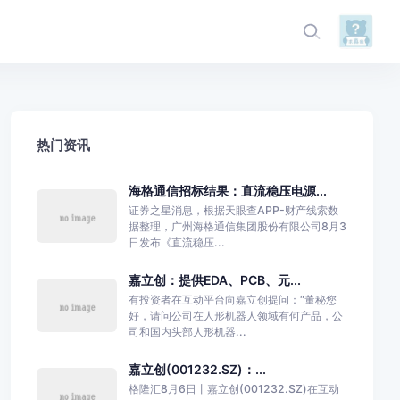
热门资讯
海格通信招标结果：直流稳压电源...
证券之星消息，根据天眼查APP-财产线索数
据整理，广州海格通信集团股份有限公司8月3
日发布《直流稳压...
嘉立创：提供EDA、PCB、元...
有投资者在互动平台向嘉立创提问：“董秘您
好，请问公司在人形机器人领域有何产品，公
司和国内头部人形机器...
嘉立创(001232.SZ)：...
格隆汇8月6日丨嘉立创(001232.SZ)在互动