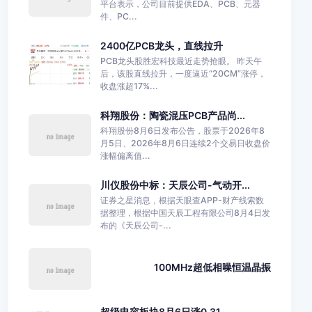
平台表示，公司目前提供EDA、PCB、元器
件、PC...
2400亿PCB龙头，直线拉升
PCB龙头股胜宏科技最近走势抢眼。 昨天午
后，该股直线拉升，一度逼近“20CM”涨停，
收盘涨超17%...
科翔股份：陶瓷混压PCB产品尚...
科翔股份8月6日发布公告，股票于2026年8
月5日、2026年8月6日连续2个交易日收盘价
涨幅偏离值...
川仪股份中标：天辰公司-气动开...
证券之星消息，根据天眼查APP-财产线索数
据整理，根据中国天辰工程有限公司8月4日发
布的《天辰公司-...
100MHz超低相噪恒温晶振
超级电容板块8月6日涨0.31...