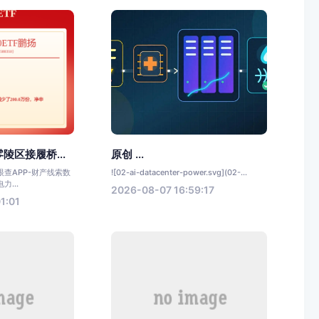
陵区接履桥...
原创 ...
查APP-财产线索数
![02-ai-datacenter-power.svg](02-...
...
2026-08-07 16:59:17
1:01