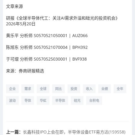
文章来源
研报《全球半导体代工：关注AI需求外溢和硅光的投资机会》
2026年5月20日
黄乐平 分析师 S0570521050001 | AUZ066
陈旭东 分析师 S0570521070004 | BPH392
于可熠 分析师 S0570525030001 | BVF938
来源：券商研报精选
企业
需求
全球
同比
投资
收入
业绩
全年
波动
导体
华虹
半导体
硅光
台积电
上一篇：
长鑫科技IPO上会在即，半导体设备ETF易方达(159558)