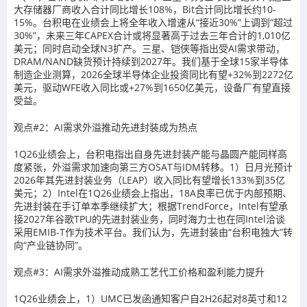
大存储器厂商收入合计同比增长108%，Bit合计同比增长约10-
15%。台积电在业绩会上将全年收入增速从“接近30%”上调到“超过
30%”，未来三年CAPEX合计或将显著高于过去三年合计的1,010亿
美元；同时启动全球N3扩产。三星、铠侠等指出受AI需求带动，
DRAM/NAND缺货预计持续到2027年。我们基于全球15家半导体
制造企业测算，2026全球半导体企业投资同比有望+32%到2272亿
美元，驱动WFE收入同比或+27%到1650亿美元，设备厂有望直接
受益。
观点#2：AI需求外溢推动先进封装成为热点
1Q26业绩会上，台积电指出自身先进封装产能与晶圆产能同样高
度紧张，外溢需求加速向第三方OSAT与IDM转移。1）日月光预计
2026年其先进封装业务（LEAP）收入同比有望增长133%到35亿
美元；2）Intel在1Q26业绩会上指出，18A良率已优于内部预期、
先进封装在手订单本季继续扩大；根据TrendForce，Intel有望承
接2027年谷歌TPU的先进封装业务，同时海力士也在同Intel洽谈
采用EMIB-T作为技术平台。我们认为，先进封装由“台积电独大”转
向“产业链协同”。
观点#3：AI需求外溢推动成熟工艺代工价格和盈利能力提升
1Q26业绩会上，1）UMC已发函通知客户自2H26起对8英寸和12