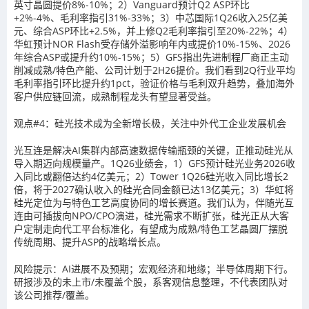
英寸晶圆提价8%-10%；2）Vanguard预计Q2 ASP环比
+2%-4%、毛利率指引31%-33%；3）中芯国际1Q26收入25亿美
元、综合ASP环比+2.5%，并上修Q2毛利率指引至20%-22%；4）
华虹预计NOR Flash受存储外溢影响年内或提价10%-15%、2026
年综合ASP或提升约10%-15%；5）GFS指出先进制程厂商正主动
削减成熟/特色产能、公司计划于2H26提价。我们看到2Q行业平均
毛利率指引环比提升约1pct，验证价格与毛利双升趋势，叠加海外
客户供应链回流，成熟制程龙头有望显著受益。
观点#4：硅光技术成为全新增长极，关注中外代工企业发展机会
光互连是解决AI集群内部高速数据传输瓶颈的关键，正推动硅光从
导入期迈向规模量产。1Q26业绩会，1）GFS预计硅光业务2026收
入同比或翻倍达约4亿美元；2）Tower 1Q26硅光收入同比增长2
倍，将于2027确认收入的硅光合同金额已达13亿美元；3）华虹将
硅光定位为与特色工艺高度协同的增长赛道。我们认为，伴随光互
连由可插拔向NPO/CPO演进，硅光需求不断扩张，硅光正从大客
户定制走向代工平台标准化，有望成为成熟/特色工艺晶圆厂摆脱
传统周期、提升ASP的战略增长点。
风险提示：AI进展不及预期；宏观经济和地缘；半导体周期下行。
研报涉及的未上市/未覆盖个股，系客观信息整理，不代表团队对
该公司推荐/覆盖。