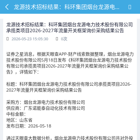
龙源技术招标结果：科环集团烟台龙源电力技术股份有限公司承揽类项目2026-2027年流量开关框架询价采购结果公告
龙源技术招标结果：科环集团烟台龙源电力技术股份有限公司
承揽类项目2026-2027年流量开关框架询价采购结果公告
2026-05-23 15:05:30
0
次
证券之星消息，根据天眼查APP-财产线索数据整理，烟台龙源电力
技术股份有限公司5月18日发布《科环集团烟台龙源电力技术股份
有限公司承揽类项目2026-2027年流量开关框架询价采购结果公
告》，详情如下：
标题：科环集团烟台龙源电力技术股份有限公司承揽类项目2026-
2027年流量开关框架询价采购结果公告
采购方：烟台龙源电力技术股份有限公司
供应商：广东诺能泰自动化技术有限公司
中标金额：
地区：山东省
发布日期：2026-05-18
通过天眼查大数据分析，烟台龙源电力技术股份有限公司共对外投