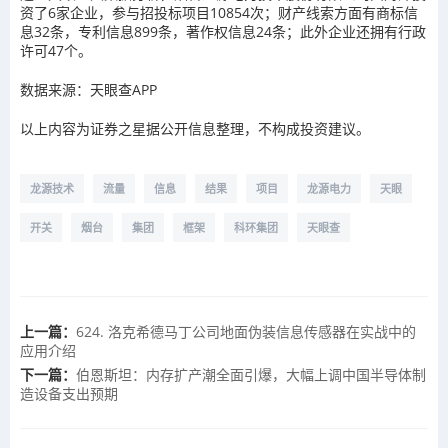
资了6家企业，参与招投标项目10854次；财产线索方面有商标信
息32条，专利信息899条，著作权信息24条；此外企业还拥有行政
许可47个。
数据来源：天眼查APP
以上内容为证券之星据公开信息整理，不构成投资建议。
龙源技术
流量
信息
结果
项目
龙源电力
天眼
开关
烟台
集团
框架
科环集团
天眼查
上一篇：
624. 洛克希德马丁公司地面伪装信息传感器在实战中的
应用介绍
下一篇：
伯恩斯坦：内存扩产潮全面引爆，大幅上调中国半导体制
造设备支出预期