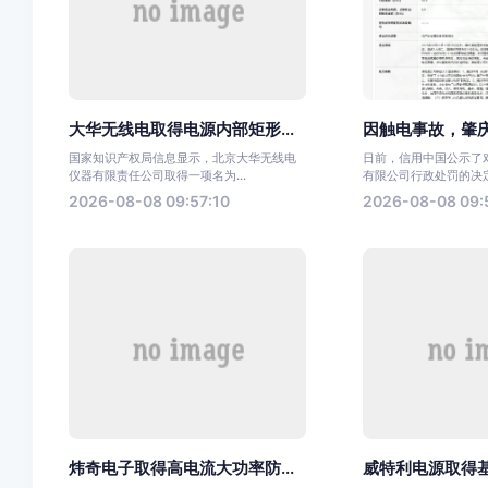
大华无线电取得电源内部矩形...
因触电事故，肇庆
国家知识产权局信息显示，北京大华无线电
日前，信用中国公示了
仪器有限责任公司取得一项名为...
有限公司行政处罚的决定。
2026-08-08 09:57:10
2026-08-08 09:
炜奇电子取得高电流大功率防...
威特利电源取得基