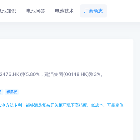
电池知识
电池问答
电池技术
厂商动态
02476.HK)涨5.80%，建滔集团(00148.HK)涨3%。
团
积层板
检测方法专利，能够满足复杂开关柜环境下高精度、低成本、可靠定位