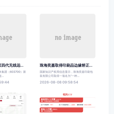
四代无线远...
珠海奕嘉取得印刷品边缘矫正...
集团（603700）新
国家知识产权局信息显示，珠海奕嘉印刷包
..
装有限公司取得一项名为“一种...
59:44
2026-08-08 09:58:54