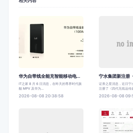
相关内容
华为自带线全能充智能移动电...
宁水集团新注册《
IT之家 8 月 6 日消息，在昨天的尊界时代旗
证券之星消息，近日宁水
舰 MPV 及华为...
注册了《四代无线远传超.
2026-08-08 20:38:58
2026-08-08 09: