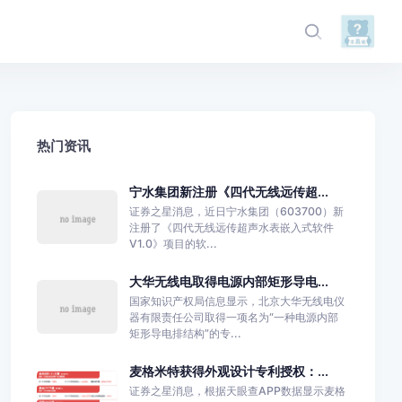
热门资讯
宁水集团新注册《四代无线远传超...
证券之星消息，近日宁水集团（603700）新
注册了《四代无线远传超声水表嵌入式软件
V1.0》项目的软...
大华无线电取得电源内部矩形导电...
国家知识产权局信息显示，北京大华无线电仪
器有限责任公司取得一项名为“一种电源内部
矩形导电排结构”的专...
麦格米特获得外观设计专利授权：...
证券之星消息，根据天眼查APP数据显示麦格