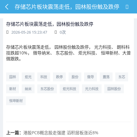
存储芯片板块震荡走低，园林股份触及跌停
存储芯片板块震荡走低，园林股份触及跌停
2026-05-26 15:23:47
0
次
存储芯片
板块震荡走低，
园林
股份触及跌停，
光力科技
、
朗科科
技
跌超10%，
微导纳米
、
东芯股份
、
炬光科技
、
恒坤新材
、大普
微跟跌。
园林
炬光
科技
跌停
股份
微导
震荡
东芯
新材
纳米
东芯股份
炬光科技
光力科技
园林股份
恒坤新材
上一篇：
港股PCB概念股走强建 滔积层板涨近8%