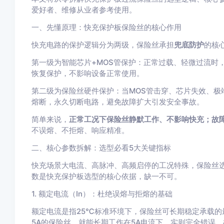
爱好者、维修从业者参考使用。
一、先懂原理：快充保护板保险丝的核心作用
快充电路的保护逻辑分为两级，保险丝承担
兜底防护
的核
第一级为智能芯片+MOS管保护：正常过载、轻微过流时
恢复保护，不影响设备正常使用。
第二级为保险丝硬件保护：当MOS管击穿、芯片失效、极
熔断，永久切断电路，避免故障扩大引发安全事故。
简单来说，
正常工况下保险丝静默工作、不影响快充；故
不误熔、不拒熔、响应精准。
二、核心参数拆解：选型必看5大关键指标
快充场景大电流、高脉冲、高频启停的工况特殊，保险丝
数是快充保护板选型的核心依据，缺一不可。
1. 额定电流（In）：杜绝误熔与拒熔的基础
额定电流是指25℃标准环境下，保险丝可长期稳定承载的
5A的保险丝，就能长期工作在5A电流下，实则完全错误。