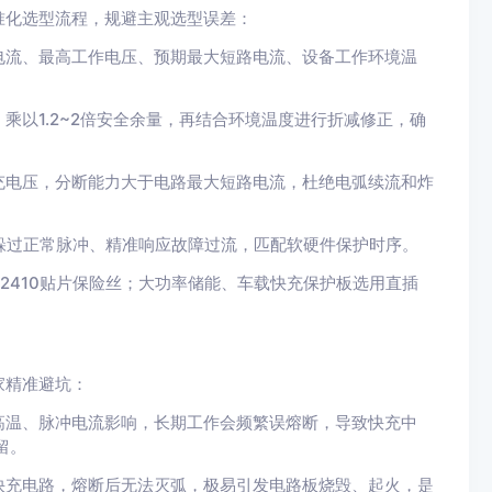
准化选型流程，规避主观选型误差：
电流、最高工作电压、预期最大短路电流、设备工作环境温
乘以1.2~2倍安全余量，再结合环境温度进行折减修正，确
充电压，分断能力大于电路最大短路电流，杜绝电弧续流和炸
躲过正常脉冲、精准响应故障过流，匹配软硬件保护时序。
、2410贴片保险丝；大功率储能、车载快充保护板选用直插
家精准避坑：
高温、脉冲电流影响，长期工作会频繁误熔断，导致快充中
留。
快充电路，熔断后无法灭弧，极易引发电路板烧毁、起火，是