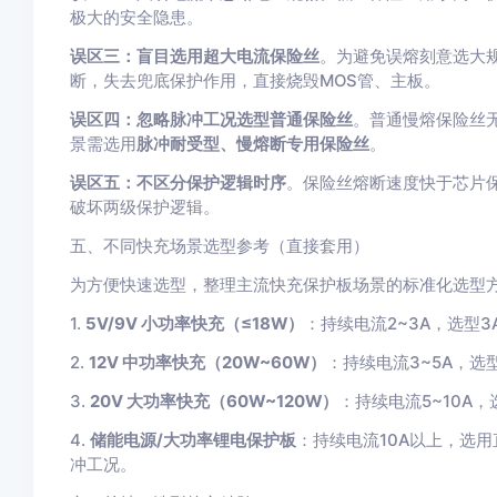
极大的安全隐患。
误区三：盲目选用超大电流保险丝
。为避免误熔刻意选大
断，失去兜底保护作用，直接烧毁MOS管、主板。
误区四：忽略脉冲工况选型普通保险丝
。普通慢熔保险丝
景需选用
脉冲耐受型、慢熔断专用保险丝
。
误区五：不区分保护逻辑时序
。保险丝熔断速度快于芯片
破坏两级保护逻辑。
五、不同快充场景选型参考（直接套用）
为方便快速选型，整理主流快充保护板场景的标准化选型
1.
5V/9V 小功率快充（≤18W）
：持续电流2~3A，选型3
2.
12V 中功率快充（20W~60W）
：持续电流3~5A，选型
3.
20V 大功率快充（60W~120W）
：持续电流5~10A，
4.
储能电源/大功率锂电保护板
：持续电流10A以上，选用
冲工况。