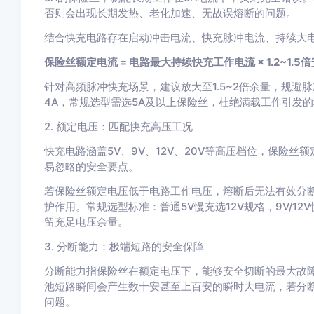
否则会出现长期发热、老化加速、无故误熔断的问题。
结合快充电路存在启动冲击电流、快充脉冲电流、持续大
保险丝额定电流 = 电路最大持续快充工作电流 × 1.2~1.5
针对高频脉冲快充场景，建议放大至1.5~2倍余量，规
4A，常规选型需选5A及以上保险丝，杜绝满载工作引发
2. 额定电压：匹配快充高压工况
快充电路涵盖5V、9V、12V、20V等高压档位，保险丝
易忽略的安全要点。
若保险丝额定电压低于电路工作电压，熔断后无法有效分
护作用。常规选型标准：普通5V慢充选12V规格，9V/12
留充足电压余量。
3. 分断能力：极端短路的安全保障
分断能力指保险丝在额定电压下，能够安全切断的最大故障
池短路瞬间会产生数十安甚至上百安的瞬时大电流，若分
问题。