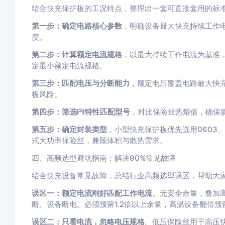
结合快充保护板的工况特点，整理出一套可直接套用的标
第一步：确定电路核心参数
，明确设备最大快充持续工作
度。
第二步：计算额定电流规格
，以最大持续工作电流为基准，
定最小额定电流规格。
第三步：匹配电压与分断能力
，额定电压覆盖电路最大快
板风险。
第四步：筛选I²t特性匹配型号
，对比保险丝热熔值，确保
第五步：确定封装类型
，小型快充保护板优先选用0603
式大功率保险丝，兼顾体积与散热需求。
四、高频选型避坑指南：解决90%常见故障
结合快充设备常见故障，总结行业高频选型误区，帮助大
误区一：额定电流刚好匹配工作电流
。无安全余量，叠加
断、设备断电。必须预留1.2倍以上余量，高温设备翻倍预
误区二：只看电流，忽略电压规格
。低压保险丝用于高压