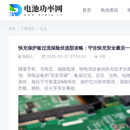
首页
电池资讯
首页
厂商动态
正文
快充保护板过流保险丝选型攻略：守住快充安全最后一
创始人
2026-05-27 21:54:23
0
次
随着手机、充电宝、储能电源、锂电池设备的快充技术全
池、用电设备的“安全管家”，集成过流、过压、过热、短
器件。相比于可恢复的MOS管、保护芯片软件限流，保险
炸板、烧机、起火等安全事故。