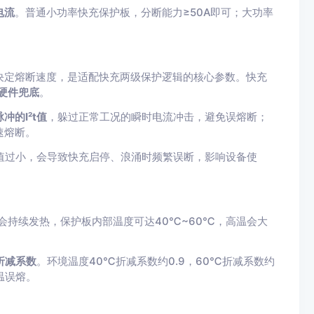
电流
。普通小功率快充保护板，分断能力≥50A即可；大功率
接决定熔断速度，是适配快充两级保护逻辑的核心参数。快充
硬件兜底
。
的I²t值
，躲过正常工况的瞬时电流冲击，避免误熔断；
速熔断。
²t值过小，会导致快充启停、浪涌时频繁误断，影响设备使
会持续发热，保护板内部温度可达40℃~60℃，高温会大
度折减系数
。环境温度40℃折减系数约0.9，60℃折减系数约
温误熔。