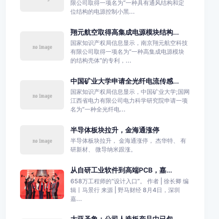
限公司取得一项名为“一种具有通风结构和定
位结构的电源控制小黑...
翔元航空取得高集成电源模块结构...
国家知识产权局信息显示，南京翔元航空科技
有限公司取得一项名为“一种高集成电源模块
的结构壳体”的专利，...
中国矿业大学申请全光纤电流传感...
国家知识产权局信息显示，中国矿业大学;国网
江西省电力有限公司电力科学研究院申请一项
名为“一种全光纤电...
半导体板块拉升，金海通涨停
半导体板块拉升， 金海通涨停， 杰华特、 有
研新材、 微导纳米跟涨。
从自研工业软件到高端PCB，嘉...
658万工程师的“设计入口”。 作者 | 徐长卿 编
辑丨马景行 来源 | 野马财经 8月4日，深圳
嘉...
大亚圣象：公司人造板产品中已包...