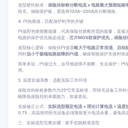
选型硬性标准：
保险丝标称分断电流 ≥ 电路最大预期短路
快充、储能保护板，需选择100A~200A高分断规格。
4. I²t热熔值：匹配保护时序的关键
I²t值即热熔熔断能量，代表保险丝熔断所需的能量，直
电路的保护优先级必须是：
芯片MOS软保护优先，保险丝
选型核心逻辑：保险丝I²t值需
略大于电路正常浪涌、启动脉冲
同时
远小于极端短路故障的I²t值
，确保智能保护失效时快
简单来说，I²t值过大，会导致故障不熔断、失去保护；I
用。
5. 温度折减系数：适配实际工作环境
保险丝的标称参数均为25℃常温标准，而快充设备工作时
幅降低保险丝的承载能力，加速老化。
实操修正公式：
实际选型额定电流 = 理论计算电流 ÷ 温
0.75，高温密闭快充设备必须预留更大电流余量，避免高
三、实操选型完整步骤：新手也能精准选型