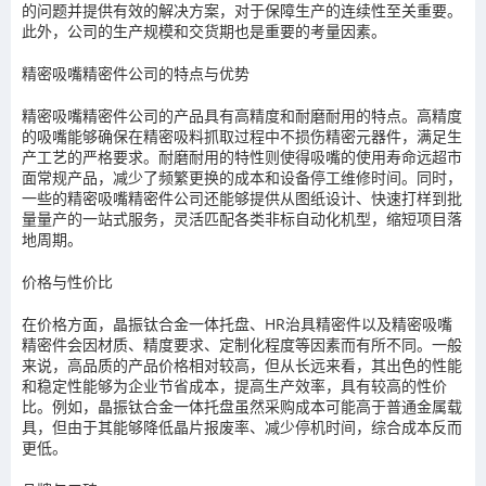
的问题并提供有效的解决方案，对于保障生产的连续性至关重要。
此外，公司的生产规模和交货期也是重要的考量因素。
精密吸嘴精密件公司的特点与优势
精密吸嘴精密件公司的产品具有高精度和耐磨耐用的特点。高精度
的吸嘴能够确保在精密吸料抓取过程中不损伤精密元器件，满足生
产工艺的严格要求。耐磨耐用的特性则使得吸嘴的使用寿命远超市
面常规产品，减少了频繁更换的成本和设备停工维修时间。同时，
一些的精密吸嘴精密件公司还能够提供从图纸设计、快速打样到批
量量产的一站式服务，灵活匹配各类非标自动化机型，缩短项目落
地周期。
价格与性价比
在价格方面，晶振钛合金一体托盘、HR治具精密件以及精密吸嘴
精密件会因材质、精度要求、定制化程度等因素而有所不同。一般
来说，高品质的产品价格相对较高，但从长远来看，其出色的性能
和稳定性能够为企业节省成本，提高生产效率，具有较高的性价
比。例如，晶振钛合金一体托盘虽然采购成本可能高于普通金属载
具，但由于其能够降低晶片报废率、减少停机时间，综合成本反而
更低。