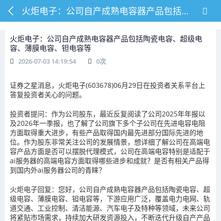
火炬电子：公司自产成熟电容器产品包括陶瓷电容、超级电容、薄膜电容、钽电容等
火炬电子：公司自产成熟电容器产品包括陶瓷电容、超级电
容、薄膜电容、钽电容等
2026-07-03 14:19:54
0
次
证券之星消息，火炬电子(603678)06月29日在投资者关系平台上
答复投资者关心的问题。
投资者提问：作为公司股东，最近反复阅读了公司2025年年报以
及2026年一季报，也了解了公司旗下多个子公司在先进电容电阻
方面取得重大进步，有些产品取得国内最先进部分国际先进的地
位。作为股东非常关注公司的发展情景，想详细了解公司在高端电
容产品方面是否可以摆脱代理模式，公司在高端电容特别是适配于
ai服务器的高端电容方面取得哪些进步和成就？是否有相关产品得
到国内外ai服务器公司的青睐？
火炬电子回复：您好，公司自产成熟电容器产品包括陶瓷电容、超
级电容、薄膜电容、钽电容等，下游应用广泛，覆盖电力电网、轨
道交通、工业控制、清洁能源、汽车电子及特种等领域，未来公司
将紧贴市场需求，持续加大研发资源投入，不断迭代升级自产产品