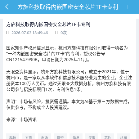
方旆科技取得内嵌国密安全芯片TF卡专利
方旆科技取得内嵌国密安全芯片TF卡专利
2026-07-03 18:49:46
0
次
国家知识产权局信息显示，杭州方旆科技有限公司取得一项名为
“一种内嵌国密安全芯片的TF卡”的专利，授权公告号
CN121547990B，申请日期为2025年11月。
天眼查资料显示，杭州方旆科技有限公司，成立于2021年，位于
杭州市，是一家以从事软件和信息技术服务业为主的企业。企业注
册资本100万人民币。通过天眼查大数据分析，杭州方旆科技有限
公司参与招投标项目1次，专利信息1条。
声明：市场有风险，投资需谨慎。本文为AI基于第三方数据生成，
仅供参考，不构成个人投资建议。
来源：市场资讯
科技
方旆
市场
投资
信息
天眼
芯片
杭州