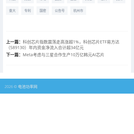
查大
专利
国密
公告号
杭州市
上一篇：
科创芯片指数震荡走高涨超1%，科创芯片ETF易方达
（589130）年内资金净流入合计超34亿元
下一篇：
Meta考虑与三星合作生产10万亿韩元AI芯片
2026 © 电池功率网