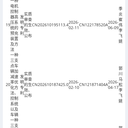
一种
电机
季金
控制
实质
炎、
器高
发
审查
崔
压系
明
2026-
2026-
19
的生
CN202610195113.4
CN122178520A
伟、
统的
专
02-11
06-09
效、
李
预充
利
公布
飞、
装置
姚欣
及方
法
一种
三支
点车
郭广
辆加
实质
川、
减速
发
审查
马冬
率优
明
2026-
2026-
20
的生
CN202610187425.0
CN121871404A
松、
化方
专
02-10
04-17
效、
李
法、
利
公布
飞、
控制
姚欣
系统
以及
车辆
一种
三支
郭广