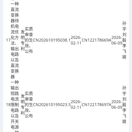
一种
直流
变换
器待
孙
机电
实质
宇、
流优
发
审查
刘
化方
明
2026-
2026-
17
的生
CN202610195038.1
CN122178669A
毅、
法、
专
02-11
06-09
效、
李
输出
利
公布
飞、
电路
姚欣
以及
直流
变换
器
一种
输出
孙
短路
实质
宇、
发
电流
审查
刘
明
2026-
2026-
18
限制
的生
CN202610195023.5
CN122178697A
毅、
专
02-11
06-09
电路
效、
李
利
以及
公布
飞、
开关
姚欣
电源