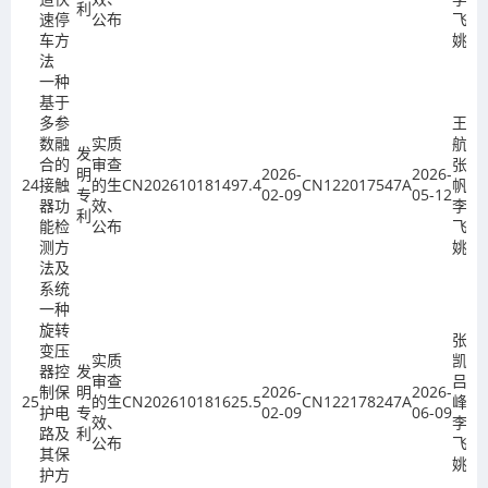
利
速停
公布
飞、
车方
姚欣
法
一种
基于
多参
王孟
数融
实质
航、
发
合的
审查
张
明
2026-
2026-
24
接触
的生
CN202610181497.4
CN122017547A
帆、
专
02-09
05-12
器功
效、
李
利
能检
公布
飞、
测方
姚欣
法及
系统
一种
旋转
张
变压
实质
凯、
器控
发
审查
吕贺
制保
明
2026-
2026-
25
的生
CN202610181625.5
CN122178247A
峰、
护电
专
02-09
06-09
效、
李
路及
利
公布
飞、
其保
姚欣
护方