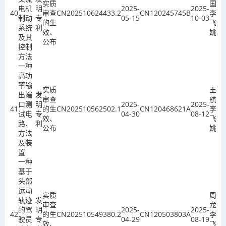
实质
国、
电机
明
2025-
2025-
40
审查
CN202510624433.2
CN120245745B
李
制动
专
05-15
10-03
的生
飞、
系统
利
效、
姚欣
及其
公布
控制
方法
一种
高功
率输
实质
王孟
出端
发
审查
航、
口测
明
2025-
2025-
41
的生
CN202510562502.1
CN120468621A
李
试电
专
04-30
08-12
效、
飞、
路、
利
公布
姚欣
方法
及装
置
一种
基于
头部
运动
实质
周志
轨迹
发
审查
龙、
的驾
明
2025-
2025-
42
的生
CN202510549380.2
CN120503803A
李
驶员
专
04-29
08-19
效、
飞、