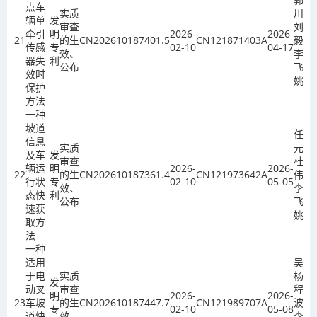
点车
实质
川、
辆单
发
审查
刘
牵引
明
2026-
2026-
21
的生
CN202610187401.5
CN121871403A
毅、
传感
专
02-10
04-17
效、
李
器失
利
公布
飞、
效时
姚欣
保护
方法
一种
坡道
任攀
信息
实质
元、
及车
发
审查
杜
辆运
明
2026-
2026-
22
的生
CN202610187361.4
CN121973642A
伟、
行状
专
02-10
05-05
效、
李
态快
利
公布
飞、
速获
姚欣
取方
法
一种
适用
吴春
于电
实质
杨、
发
动叉
审查
程秀
明
2026-
2026-
23
车坡
的生
CN202610187447.7
CN121989707A
波、
专
02-10
05-08
道快
效、
李