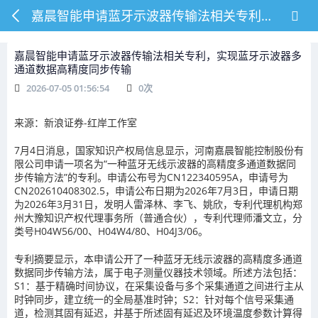
嘉晨智能申请蓝牙示波器传输法相关专利，实现蓝牙示波器多通道数据高精度同步传输
嘉晨智能申请蓝牙示波器传输法相关专利，实现蓝牙示波器多
通道数据高精度同步传输
2026-07-05 01:56:54
0
次
来源：新浪证券-红岸工作室
7月4日消息，国家知识产权局信息显示，河南嘉晨智能控制股份有
限公司申请一项名为“一种蓝牙无线示波器的高精度多通道数据同
步传输方法”的专利。申请公布号为CN122340595A，申请号为
CN202610408302.5，申请公布日期为2026年7月3日，申请日期
为2026年3月31日，发明人雷泽林、李飞、姚欣，专利代理机构郑
州大豫知识产权代理事务所（普通合伙），专利代理师潘文立，分
类号H04W56/00、H04W4/80、H04J3/06。
专利摘要显示，本申请公开了一种蓝牙无线示波器的高精度多通道
数据同步传输方法，属于电子测量仪器技术领域。所述方法包括：
S1：基于精确时间协议，在采集设备与多个采集通道之间进行主从
时钟同步，建立统一的全局基准时钟；S2：针对每个信号采集通
道，检测其固有延迟，并基于所述固有延迟及环境温度参数计算得