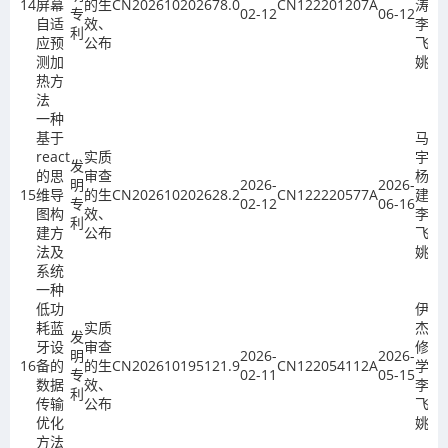
14
屏幕
的生
CN202610202678.0
CN122201207A
涛、
专
02-12
06-12
自适
效、
李
利
应预
公布
飞、
测加
姚欣
热方
法
一种
基于
马文
react
实质
宇、
发
的思
审查
杨保
明
2026-
2026-
15
维导
的生
CN202610202628.2
CN122220577A
建、
专
02-12
06-16
图构
效、
李
利
建方
公布
飞、
法及
姚欣
系统
一种
低功
伊俊
耗蓝
实质
杰、
发
牙设
审查
修红
明
2026-
2026-
16
备的
的生
CN202610195121.9
CN122054112A
学、
专
02-11
05-15
数据
效、
李
利
传输
公布
飞、
优化
姚欣
方法