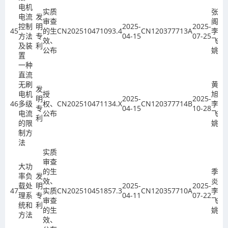
电机
实质
张宗
电流
发
审查
阁、
控制
明
2025-
2025-
45
的生
CN202510471093.4
CN120377713A
李
方法
专
04-15
07-25
效、
飞、
及装
利
公布
姚欣
置
一种
直流
无刷
黄炳
发
电机
授
旭、
明
2025-
2025-
46
多级
权、
CN202510471134.X
CN120377714B
李
专
04-15
10-28
电流
公布
飞、
利
的限
姚欣
制方
法
实质
审查
大功
的生
季金
率负
发
效、
炎、
载处
明
2025-
2025-
47
实质
CN202510451857.3
CN120357710A
李
理系
专
04-11
07-22
审查
飞、
统和
利
的生
姚欣
方法
效、