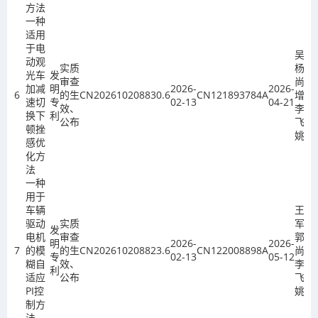
方法
一种
适用
于电
吴春
动观
实质
杨、
光车
发
审查
尚会
加减
明
2026-
2026-
6
的生
CN202610208830.6
CN121893784A
增、
速切
专
02-13
04-21
效、
李
换下
利
公布
飞、
顿挫
姚欣
感优
化方
法
一种
用于
车辆
王志
驱动
实质
军、
发
电机
审查
郭高
明
2026-
2026-
7
的模
的生
CN202610208823.6
CN122008898A
尚、
专
02-13
05-12
糊自
效、
李
利
适应
公布
飞、
PI控
姚欣
制方
法