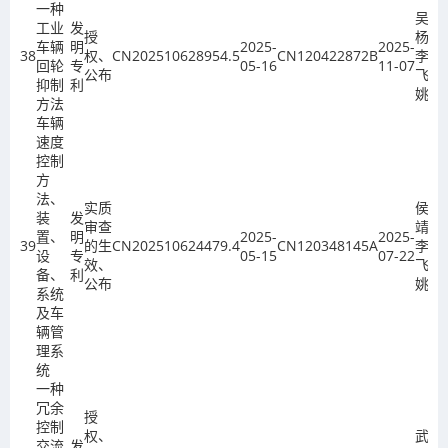
一种
吴春
工业
发
授
杨、
车辆
明
2025-
2025-
38
权、
CN202510628954.5
CN120422872B
李
回轮
专
05-16
11-07
公布
飞、
抑制
利
姚欣
方法
车辆
速度
控制
方
法、
实质
侯
装
发
审查
靖、
置、
明
2025-
2025-
39
的生
CN202510624479.4
CN120348145A
李
设
专
05-15
07-22
效、
飞、
备、
利
公布
姚欣
系统
及车
辆管
理系
统
一种
冗余
授
控制
权、
武爱
交流
发