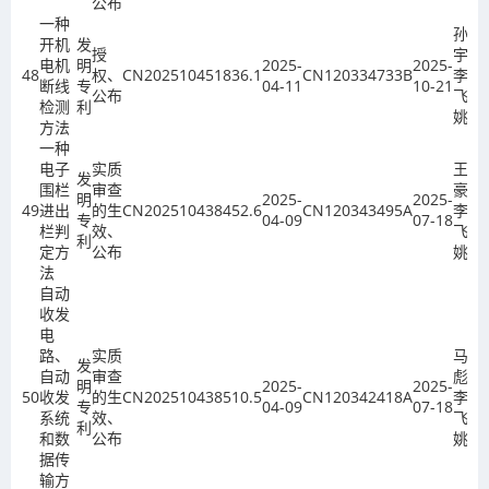
公布
一种
孙
开机
发
授
宇、
电机
明
2025-
2025-
48
权、
CN202510451836.1
CN120334733B
李
断线
专
04-11
10-21
公布
飞、
检测
利
姚欣
方法
一种
电子
实质
王家
发
围栏
审查
豪、
明
2025-
2025-
49
进出
的生
CN202510438452.6
CN120343495A
李
专
04-09
07-18
栏判
效、
飞、
利
定方
公布
姚欣
法
自动
收发
电
路、
实质
马
发
自动
审查
彪、
明
2025-
2025-
50
收发
的生
CN202510438510.5
CN120342418A
李
专
04-09
07-18
系统
效、
飞、
利
和数
公布
姚欣
据传
输方