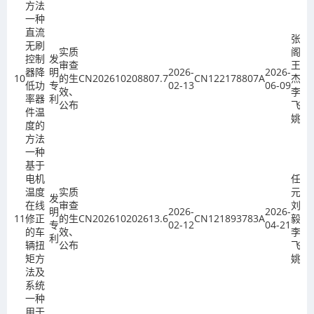
方法
一种
直流
张宗
无刷
实质
阁、
控制
发
审查
王伟
器降
明
2026-
2026-
10
的生
CN202610208807.7
CN122178807A
杰、
低功
专
02-13
06-09
效、
李
率器
利
公布
飞、
件温
姚欣
度的
方法
一种
基于
电机
任攀
温度
实质
元、
发
在线
审查
刘
明
2026-
2026-
11
修正
的生
CN202610202613.6
CN121893783A
毅、
专
02-12
04-21
的车
效、
李
利
辆扭
公布
飞、
矩方
姚欣
法及
系统
一种
用于