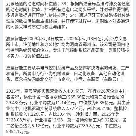
到该通道的动态时间补偿值；S3：根据所述全局基准时钟及各通道
的动态时间补偿值，控制所有通道启动同步采样，并对采样得到的
多通道数据进行压缩与封装处理；S4：通过蓝牙无线链路将封装处
理后的数据传输至主控终端，并在传输过程中，周期性地对各通道
的同步采样时序进行校验与维护。
嘉晨智能于2009年3月4日成立，2026年5月18日在北京证券交易
所上市，注册地址和办公地址均为河南省郑州市。该公司是国内电
气控制系统领域的企业，专注电气控制系统产品研发，具备较强技
术实力，投资价值凸显。
嘉晨智能主要从事电气控制系统产品及整体解决方案的研发、生产
和销售，所属申万行业为机械设备 - 自动化设备 - 其他自动化设
备，概念板块涵盖北交所上市企业、小盘、车联网（车路云）。
2025年，嘉晨智能实现营业收入4.01亿元，在行业28家企业中排
名第23，远低于第一名博众精工的65.66亿元和第二名怡合达的
29.48亿元，行业平均数为11.14亿元，中位数为6.35亿元。其主营
业务中，电机驱动控制系统收入2.77亿元，占比69.21%；整机控
制系统收入1.22亿元，占比30.44%。净利润方面，2025年为
7123.08万元，行业排名12/28，第一名博众精工为5.92亿元，第
二名怡合达为5.12亿元，行业平均数为7789.8万元，中位数为
5354.1万元。