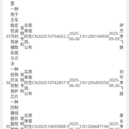
置
一种
用于
叉车
稳定
实质
伊俊
发
性调
审查
杰、
明
2025-
2025-
33
节的
的生
CN202510754652.2
CN120610493A
李
专
06-06
09-09
驾驶
效、
飞、
利
辅助
公布
姚欣
系统
与方
法
一种
实质
刘建
低侧
发
审查
华、
开关
明
2025-
2025-
34
的生
CN202510742857.9
CN120545925A
李
控制
专
06-05
08-26
效、
飞、
保护
利
公布
姚欣
芯片
一种
控制
器线
实质
季金
圈负
发
审查
炎、
载短
明
2025-
2025-
35
的生
CN202510693008.9
CN120468719A
李