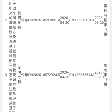
用于
吴春
电动
杨、
叉车
发
马冬
的溜
明
2026-
2026-
2
公布
CN202610597091.4
CN122275630A
松、
坡速
专
04-30
06-26
李
度控
利
飞、
制方
姚欣
法及
系统
基于
视觉
检测
的叉
车货
周志
发
物状
龙、
明
2026-
2026-
3
态安
公布
CN202610572324.5
CN122233314A
李
专
04-28
06-19
全识
飞、
利
别方
姚欣
法及
风险
处理
系统
基于