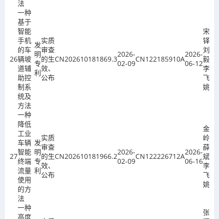
法
一种
基于
智能
宋
手机
实质
铎、
发
的车
审查
刘
明
2026-
2026-
26
辆坡
的生
CN202610181869.3
CN122185910A
毅、
专
02-09
06-12
道辅
效、
李
利
助控
公布
飞、
制系
姚欣
统及
方法
一种
降低
金
工业
实质
岭、
车辆
发
审查
薛斌
智能
明
2026-
2026-
27
的生
CN202610181966.2
CN122226712A
斌、
终端
专
02-09
06-16
效、
李
流量
利
公布
飞、
使用
姚欣
的方
法
一种
张宗
高度