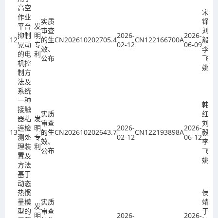
高空
宋
作业
实质
铎、
平台
发
审查
刘
抑制
明
2026-
2026-
12
的生
CN202610202705.4
CN122166700A
毅、
晃动
专
02-12
06-09
效、
李
的电
利
公布
飞、
机控
姚欣
制方
法及
系统
一种
韩新
接触
实质
红、
器粘
发
审查
刘
连检
明
2026-
2026-
13
的生
CN202610202643.7
CN122193898A
毅、
测处
专
02-12
06-12
效、
李
理装
利
公布
飞、
置及
姚欣
方法
基于
动态
热惯
侯
量模
实质
靖、
发
型的
审查
于永
明
2026-
2026-