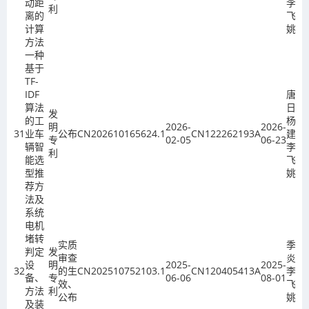
动距
李
利
离的
飞、
计算
姚欣
方法
一种
基于
TF-
IDF
唐旭
算法
日、
发
的工
杨保
明
2026-
2026-
31
业车
公布
CN202610165624.1
CN122262193A
建、
专
02-05
06-23
辆智
李
利
能选
飞、
型推
姚欣
荐方
法及
系统
电机
堵转
实质
季金
判定
发
审查
炎、
设
明
2025-
2025-
32
的生
CN202510752103.1
CN120405413A
李
备、
专
06-06
08-01
效、
飞、
方法
利
公布
姚欣
及装