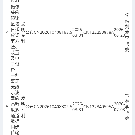
BSD
摄像
头的
侯
限速
靖、
区域
发
刘玉
自适
明
2026-
2026-
4
公布
CN202610408165.5
CN122253878A
龙、
应调
专
03-31
06-23
李
节方
利
飞、
法、
姚欣
装置
及电
子设
备
一种
蓝牙
无线
示波
雷泽
器的
发
林、
高精
明
2026-
2026-
5
公布
CN202610408302.5
CN122340595A
李
度多
专
03-31
07-03
飞、
通道
利
姚欣
数据
同步
传输