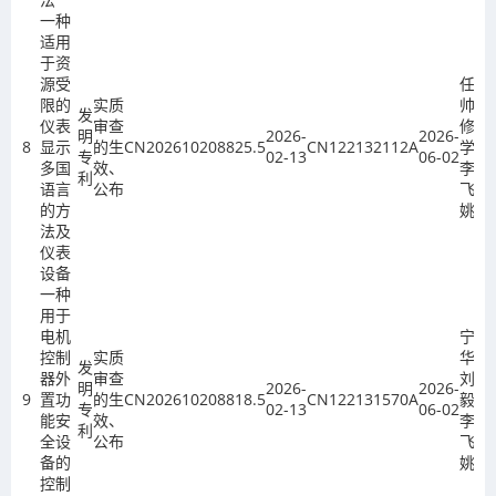
一种
适用
于资
源受
任玉
限的
实质
帅、
发
仪表
审查
修红
明
2026-
2026-
8
显示
的生
CN202610208825.5
CN122132112A
学、
专
02-13
06-02
多国
效、
李
利
语言
公布
飞、
的方
姚欣
法及
仪表
设备
一种
用于
电机
宁兴
控制
实质
华、
发
器外
审查
刘
明
2026-
2026-
9
置功
的生
CN202610208818.5
CN122131570A
毅、
专
02-13
06-02
能安
效、
李
利
全设
公布
飞、
备的
姚欣
控制