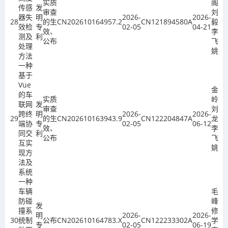
实质
阁、
传感
发
审查
刘
器失
明
2026-
2026-
28
的生
CN202610164957.2
CN121894580A
毅、
效检
专
02-05
04-21
效、
李
测及
利
公布
飞、
处理
姚欣
方法
一种
基于
Vue
金
的车
实质
岭、
联网
发
审查
刘玉
跨终
明
2026-
2026-
29
的生
CN202610163943.9
CN122204847A
龙、
端协
专
02-05
06-12
效、
李
同交
利
公布
飞、
互实
姚欣
现方
法及
系统
一种
车辆
毛青
防碰
峰、
发
撞系
修红
明
2026-
2026-
30
统制
公布
CN202610164783.X
CN122233302A
学、
专
02-05
06-19