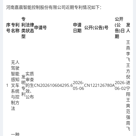
河南嘉晨智能控制股份有限公司近期专利情况如下：
专
公开
序
专利
利
法律
申请
(公
发明
申请号
公开(公告)号
号
名称
类
状态
日期
告)日
人
型
期
王小
燕、
李
飞、
无人
王会
驾驶
方、
智能
实质
发
倪大
感知
审查
明
2026-
2026-
进、
1
叉车
的生
CN202610604295.6
CN122126780A
专
05-06
06-02
宁士
系统
效、
利
翔、
与控
公布
王
制方
爽、
法
范立
强、
周前
飞
一种