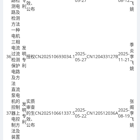
路检
专
05-27
08-12
效、
飞、
测电
利
公布
姚欣
路及
检测
方法
一种
电机
三相
季金
电流
发
炎、
过流
明
2025-
2025-
36
授权
CN202510693034.1
CN120433127B
李
检测
专
05-27
11-21
飞、
保护
利
姚欣
电路
及方
法
直流
泵电
机的
实质
张宗
发
控制
审查
阁、
明
2025-
2025-
37
器上
的生
CN202510661337.5
CN120512036A
李
专
05-22
08-19
电控
效、
飞、
利
制方
公布
姚欣
法及
装置