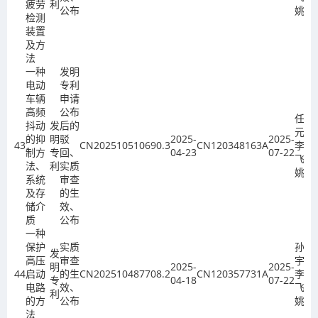
疲劳
利
公布
姚欣
检测
装置
及方
法
一种
发明
电动
专利
车辆
申请
高频
公布
任攀
抖动
发
后的
元、
的抑
明
驳
2025-
2025-
43
CN202510510690.3
CN120348163A
李
制方
专
回、
04-23
07-22
飞、
法、
利
实质
姚欣
系统
审查
及存
的生
储介
效、
质
公布
一种
保护
实质
孙
发
高压
审查
宇、
明
2025-
2025-
44
启动
的生
CN202510487708.2
CN120357731A
李
专
04-18
07-22
电路
效、
飞、
利
的方
公布
姚欣
法