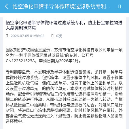
悟空净化申请半导体微环境过滤系统专利，防止粉尘颗粒物进入晶圆制造环境
悟空净化申请半导体微环境过滤系统专利，防止粉尘颗粒物进
入晶圆制造环境
2026-07-05 01:58:03
0
次
国家知识产权局信息显示，苏州市悟空净化科技有限公司申请一项
名为“一种半导体微环境过滤系统”的专利，公开号
CN122321523A，申请日期为2026年2月。
专利摘要显示，本发明涉及半导体制造设备领域，尤其是一种半导
体微环境过滤系统，包括箱体、设置于箱体中的风机，设置于箱体
上靠近风机吸气端一侧的过滤单元、设置于箱体上的密封单元，以
及设置于过滤单元上的防落尘单元，本发明通过框体拆装时的抽拉
动作，配合牵引槽和转动轴二的作用带动连杆按照滑动槽一、滑动
槽二的轨迹进行移动，从而带动封板以转动轴一为轴心转动，当框
体从抵接面二中抽离时，带动封板与连通板的贴合，对进风口进行
封闭，将进风口与箱体后段彻底隔离，此时即使风机仍在惰转，外
部含尘气流也无法逆向进入下游管道，防止粉尘颗粒物进入晶圆制
造环境中。