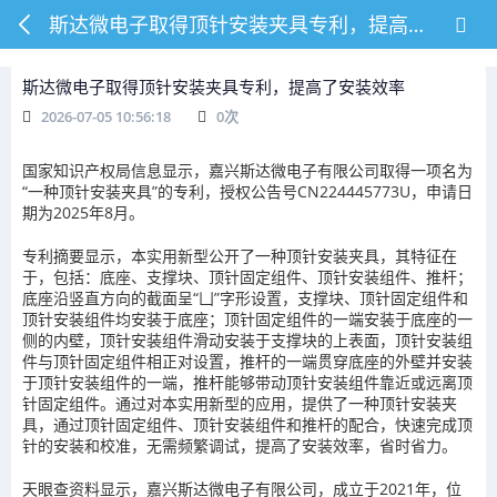
斯达微电子取得顶针安装夹具专利，提高了安装效率
斯达微电子取得顶针安装夹具专利，提高了安装效率
2026-07-05 10:56:18
0
次
国家知识产权局信息显示，嘉兴斯达微电子有限公司取得一项名为
“一种顶针安装夹具”的专利，授权公告号CN224445773U，申请日
期为2025年8月。
专利摘要显示，本实用新型公开了一种顶针安装夹具，其特征在
于，包括：底座、支撑块、顶针固定组件、顶针安装组件、推杆；
底座沿竖直方向的截面呈“凵”字形设置，支撑块、顶针固定组件和
顶针安装组件均安装于底座；顶针固定组件的一端安装于底座的一
侧的内壁，顶针安装组件滑动安装于支撑块的上表面，顶针安装组
件与顶针固定组件相正对设置，推杆的一端贯穿底座的外壁并安装
于顶针安装组件的一端，推杆能够带动顶针安装组件靠近或远离顶
针固定组件。通过对本实用新型的应用，提供了一种顶针安装夹
具，通过顶针固定组件、顶针安装组件和推杆的配合，快速完成顶
针的安装和校准，无需频繁调试，提高了安装效率，省时省力。
天眼查资料显示，嘉兴斯达微电子有限公司，成立于2021年，位