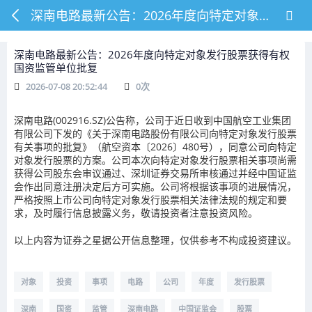
深南电路最新公告：2026年度向特定对象发行股票获得有权国资监管单位批复
深南电路最新公告：2026年度向特定对象发行股票获得有权
国资监管单位批复
2026-07-08 20:52:44
0
次
深南电路(002916.SZ)公告称，公司于近日收到中国航空工业集团
有限公司下发的《关于深南电路股份有限公司向特定对象发行股票
有关事项的批复》（航空资本〔2026〕480号），同意公司向特定
对象发行股票的方案。公司本次向特定对象发行股票相关事项尚需
获得公司股东会审议通过、深圳证券交易所审核通过并经中国证监
会作出同意注册决定后方可实施。公司将根据该事项的进展情况，
严格按照上市公司向特定对象发行股票相关法律法规的规定和要
求，及时履行信息披露义务，敬请投资者注意投资风险。
以上内容为证券之星据公开信息整理，仅供参考不构成投资建议。
对象
投资
事项
电路
公司
年度
发行股票
深南
国资
监管
深南电路
中国证监会
股票