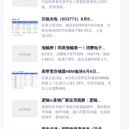
日在投资者关系平台上答复投资者关心的问
题。 投资者提...
沃格光电（603773）8月6...
证券之星消息，截至2026年8月6日收盘，沃
格光电(603773)报收于86.43元，上涨
10.0%...
涨幅榜丨同类涨幅第一！消费电子...
8月6日，消费电子ETF招商（159779）报收
1.462元，收涨1.18%，成交金额1008.2万...
高带宽存储器HBM板块8月6日...
证券之星消息，8月6日高带宽存储器HBM板
块较上一交易日上涨2.26%，中巨芯领涨。当
日上证指数报收...
逻辑ic直销厂家应用观察：逻辑...
逻辑IC作为电子系统中的基础器件，承担着信
号传输、电平转换、接口匹配等功能。在实际
应用中，逻辑IC的...
股市必读：明阳电路新发布《关于...