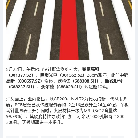
5月22日，午后PCB钻针概念涨势扩大，
鼎泰高科
（301377.SZ）
、
民爆光电（301362.SZ）
20cm涨停，此前
中钨
高新（000657.SZ）
涨停，
欧科亿（688308.SH）
、
新锐股份
（688257.SH）
、
沃尔德（688028.SH）
均涨超10%。
消息面上，业内指出，以GB200、NVL72为代表的新一代AI服务
器，PCB层数已从传统服务器的12至16层跃升至24至40层，单板
耗针量显著上升；同时，夹层材料升级为M9（SiO2含量达
99.99%），其硬脆特性导致钻针加工寿命从1000孔骤降至200-
300孔，更换频率进一步提升。