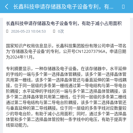
长鑫科技申请存储器及电子设备专利，有助于减小占用面积
长鑫科技申请存储器及电子设备专利，有助于减小占用面积
2026-05-23 10:04:53
0
次
国家知识产权局信息显示，长鑫科技集团股份有限公司申请一项名
为“存储器及电子设备”的专利，公开号CN122073796A，申请日期
为2024年11月。
专利摘要显示，一种存储器及电子设备。在该存储器中，水平延伸
的字线的一端与多个第一选择晶体管耦接，该多个第一选择晶体管
共用第一栅线，该多个第一选择晶体管还与垂直延伸的第一导线耦
接，位于同一层级的多条第一栅线通过第一导电结构与第一导电台
阶耦接；水平延伸的字线的另一端与多个第二选择晶体管耦接，该
多个第二选择晶体管共用第二栅线，位于同一层级的多条第二栅线
通过第二导电结构与第二导电台阶耦接，该多个第二选择晶体管还
与垂直延伸的第二导线耦接。位于同一层级的多条字线对应数量较
少的导电台阶，有助于减小占用面积；同时，通过多个第一选择晶
体管和多个第二选择晶体管控制一条字线中的电压，有助于提高字
线驱动能力。