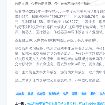
新亚电子2026年一季报显示，一季度公司主营收入9.98亿元
降5.91%；扣非净利润4795.27万元，同比下降5.76%；负
元，毛利率14.15%。新亚电子（605277）主营业务
能源系列线缆及组件等四大板块,广泛应用于智能家电、智
源、机器人、医疗设备、传感器及半导体设备等产业领域
该股最近90天内共有1家机构给出评级，买入评级1家。
资金流向名词解释：指通过价格变化反推资金流向。股价
量，这部分成交额被定义为资金流入，股价处于下跌状态
成交额被定义为资金流出。当天两者的差额即是当天两种
交金额计算主力资金流向、游资资金流向和散户资金流向
注：主力资金为特大单成交，游资为大单成交，散户为中
以上内容为证券之星据公开信息整理，不构成投资建议。
成交量
数据
成交额
融资融券
电子
新亚
设备
股价
主力
上一篇：
长鑫科技申请存储器及电子设备专利，有助于减小占用面