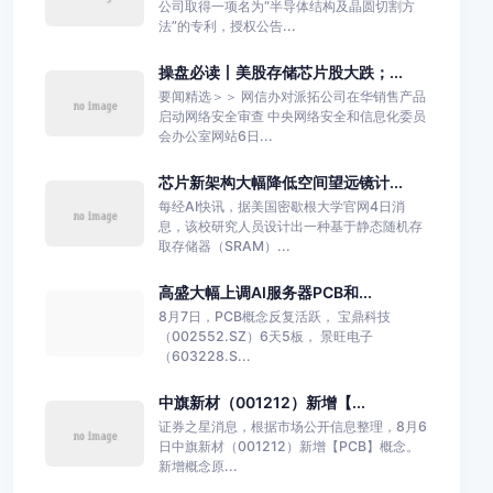
公司取得一项名为“半导体结构及晶圆切割方
法”的专利，授权公告...
操盘必读丨美股存储芯片股大跌；...
要闻精选＞＞ 网信办对派拓公司在华销售产品
启动网络安全审查 中央网络安全和信息化委员
会办公室网站6日...
芯片新架构大幅降低空间望远镜计...
每经AI快讯，据美国密歇根大学官网4日消
息，该校研究人员设计出一种基于静态随机存
取存储器（SRAM）...
高盛大幅上调AI服务器PCB和...
8月7日，PCB概念反复活跃， 宝鼎科技
（002552.SZ）6天5板， 景旺电子
（603228.S...
中旗新材（001212）新增【...
证券之星消息，根据市场公开信息整理，8月6
日中旗新材（001212）新增【PCB】概念。
新增概念原...