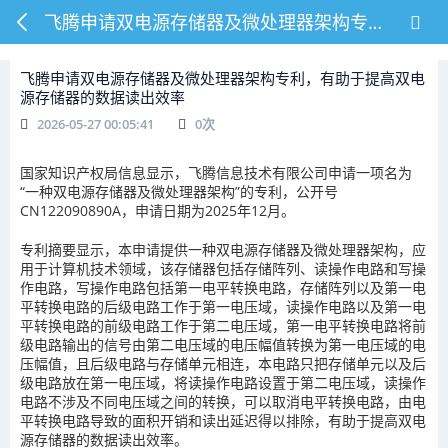
飞腾申请双电源存储器及微处理器架构专利，有助于提高双电源存储器的数据读出效率
飞腾申请双电源存储器及微处理器架构专利，有助于提高双电
源存储器的数据读出效率
2026-05-27 00:05:41
0
次
国家知识产权局信息显示，飞腾信息技术有限公司申请一项名为
“一种双电源存储器及微处理器架构”的专利，公开号
CN122090890A，申请日期为2025年12月。
专利摘要显示，本申请提供一种双电源存储器及微处理器架构，应
用于计算机技术领域，该存储器包括存储阵列、读操作电路和写操
作电路，写操作电路包括第一电平转换电路，存储阵列以及第一电
平转换电路的后级电路工作于第一电压域，读操作电路以及第一电
平转换电路的前级电路工作于第二电压域，第一电平转换电路将前
级电路输出的信号由第二电压域的电压幅值转换为第一电压域的电
压幅值，且后级电路与存储单元相连，本电路只把存储单元以及后
级电路放在第一电压域，将读操作电路设置于第二电压域，读操作
电路不涉及不同电压域之间的转换，可以取消电平转换电路，由电
平转换电路导致的面积开销和读出延迟得以排除，有助于提高双电
源存储器的数据读出效率。