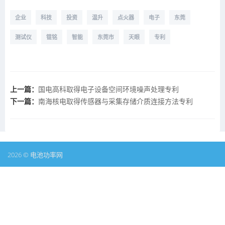
企业
科技
投资
温升
点火器
电子
东莞
测试仪
锟铭
智能
东莞市
天眼
专利
上一篇：
国电高科取得电子设备空间环境噪声处理专利
下一篇：
南海核电取得传感器与采集存储介质连接方法专利
2026 © 电池功率网