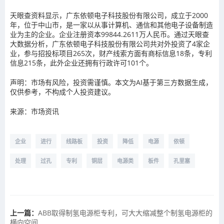
天眼查资料显示，广东依顿电子科技股份有限公司，成立于2000
年，位于中山市，是一家以从事计算机、通信和其他电子设备制造
业为主的企业。企业注册资本99844.2611万人民币。通过天眼查
大数据分析，广东依顿电子科技股份有限公司共对外投资了4家企
业，参与招投标项目265次，财产线索方面有商标信息18条，专利
信息215条，此外企业还拥有行政许可101个。
声明：市场有风险，投资需谨慎。本文为AI基于第三方数据生成，
仅供参考，不构成个人投资建议。
来源：市场资讯
企业
进行
线路板
投资
降低
电源
依顿
处理
过孔
专利
铜层
电源类
板件
孔里塞
上一篇：
ABB取得制氢电源柜专利，可大大缩减整个制氢电源柜的
横向空间