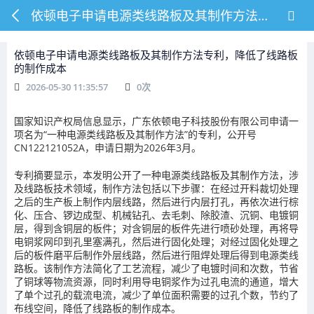
依顿电子申请电源类线路板及其制作方法专利，降低了线路板的制作成本
依顿电子申请电源类线路板及其制作方法专利，降低了线路板
的制作成本
2026-05-30 11:35:57
0
次
国家知识产权局信息显示，广东依顿电子科技股份有限公司申请一
项名为“一种电源类线路板及其制作方法”的专利，公开号
CN122121052A，申请日期为2026年3月。
专利摘要显示，本发明公开了一种电源类线路板及其制作方法，涉
及线路板技术领域，制作方法包括以下步骤：在经过开料裁切处理
之后的生产板上制作内层线路，然后进行内层打孔，再依次进行棕
化、压合、锣边成型、机械钻孔、去毛刺、除胶渣、沉铜、电镀铜
层，得到含铜层的板件；对含铜层的板件先进行喷砂处理，再将导
电铜浆网印到孔里塞满孔，然后进行固化处理；对经过固化处理之
后的板件磨平后制作外层线路，然后进行阻焊处理后得到电源类线
路板。该制作方法简化了工艺流程，减少了电镀时间和次数，节省
了铜球等物流资源，同时利用导电铜浆作为过孔电流的通道，增大
了单个过孔的载流电流，减少了单位面积需要的过孔个数，节约了
布线空间，降低了线路板的制作成本。