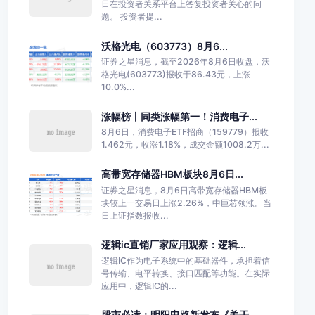
日在投资者关系平台上答复投资者关心的问
题。 投资者提...
沃格光电（603773）8月6...
证券之星消息，截至2026年8月6日收盘，沃
格光电(603773)报收于86.43元，上涨
10.0%...
涨幅榜丨同类涨幅第一！消费电子...
8月6日，消费电子ETF招商（159779）报收
1.462元，收涨1.18%，成交金额1008.2万...
高带宽存储器HBM板块8月6日...
证券之星消息，8月6日高带宽存储器HBM板
块较上一交易日上涨2.26%，中巨芯领涨。当
日上证指数报收...
逻辑ic直销厂家应用观察：逻辑...
逻辑IC作为电子系统中的基础器件，承担着信
号传输、电平转换、接口匹配等功能。在实际
应用中，逻辑IC的...
股市必读：明阳电路新发布《关于...