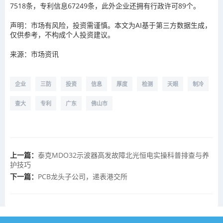
7518条，专利信息67249条，此外企业还拥有行政许可89个。
声明：市场有风险，投资需谨慎。本文为AI基于第三方数据生成，
仅供参考，不构成个人投资建议。
来源：市场资讯
企业
三防
投资
信息
厚度
检测
天眼
制冷
查大
专利
广东
佛山市
上一篇：
泰克MDO32示波器高发故障北光恒电实操科普排查与养
护技巧
下一篇：
PCB龙头子公司，递表港交所