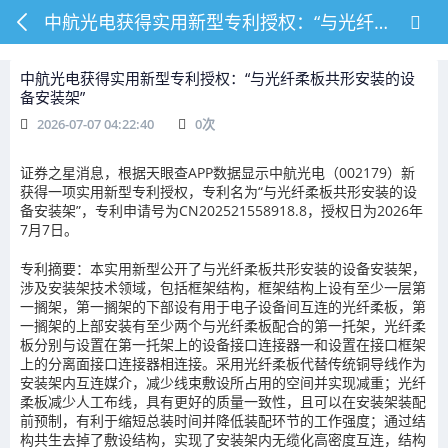
中航光电获得实用新型专利授权：“与光纤柔板共形安装的设备安装架”
中航光电获得实用新型专利授权：“与光纤柔板共形安装的设
备安装架”
2026-07-07 04:22:40
0
次
证券之星消息，根据天眼查APP数据显示中航光电（002179）新
获得一项实用新型专利授权，专利名为“与光纤柔板共形安装的设
备安装架”，专利申请号为CN202521558918.8，授权日为2026年
7月7日。
专利摘要：本实用新型公开了与光纤柔板共形安装的设备安装架，
涉及安装架技术领域，包括框架结构，框架结构上设有至少一层第
一搁架，第一搁架的下部设有用于电子设备间互连的光纤柔板，第
一搁架的上部安装有至少两个与光纤柔板配合的第一托架，光纤柔
板分别与设置在第一托架上的设备接口连接器一和设置在接口框架
上的分离面接口连接器相连接。采用光纤柔板代替传统铜导线作为
安装架内互连媒介，减少线束敷设所占用的空间并实现减重；光纤
柔板减少人工布线，具有更好的质量一致性，且可以在安装架装配
前预制，有利于缩短总装时间并降低装配环节的工作强度；通过结
构共生去掉了敷设结构，实现了安装架内无缆化高密度互连，结构