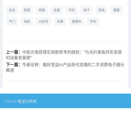
企业
投资
控制
信息
汽车
电子
机电
泰展
气门
电机
公告号
天眼
淄博市
专利
上一篇：
中航光电获得实用新型专利授权：“与光纤柔板共形安装
的设备安装架”
下一篇：
华泰证券：看好受益AI产品迭代浪潮的二手消费电子细分
赛道
2026 © 电池功率网