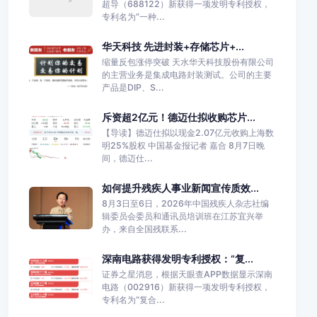
超导（688122）新获得一项发明专利授权，
专利名为“一种...
华天科技 先进封装+存储芯片+...
缩量反包涨停突破 天水华天科技股份有限公司
的主营业务是集成电路封装测试。公司的主要
产品是DIP、S...
斥资超2亿元！德迈仕拟收购芯片...
【导读】德迈仕拟以现金2.07亿元收购上海数
明25%股权 中国基金报记者 嘉合 8月7日晚
间，德迈仕...
如何提升残疾人事业新闻宣传质效...
8月3日至6日，2026年中国残疾人杂志社编
辑委员会委员和通讯员培训班在江苏宜兴举
办，来自全国残联系...
深南电路获得发明专利授权：“复...
证券之星消息，根据天眼查APP数据显示深南
电路（002916）新获得一项发明专利授权，
专利名为“复合...