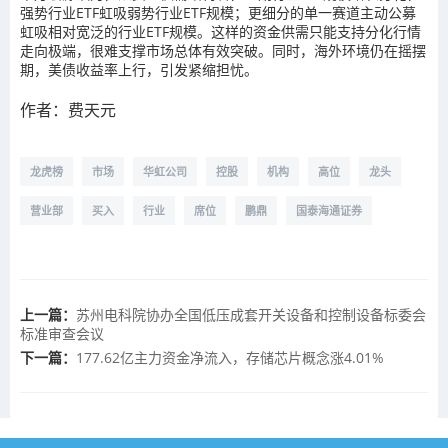
强势行业ETF虹吸弱势行业ETF规模；更细分的单一赛道主动公募
虹吸相对宽泛的行业ETF规模。这样的资金供需只能支持分化行情
走向极端，很难支撑市场总体有效突破。同时，海外环境仍在摇摆
期，美债收益率上行，引发紧缩担忧。
作者：
费天元
龙虎榜
市场
华虹公司
控股
机构
高位
龙头
营业部
买入
行业
席位
鹏鼎
国泰海通证券
上一篇：
苏州电科院协办全国低压成套开关设备和控制设备标委会
标准审查会议
下一篇：
177.62亿主力资金净流入，存储芯片概念涨4.01%