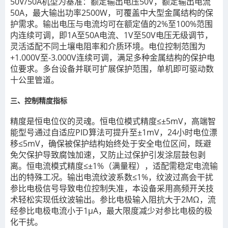
50V/50A机型为基准：额定输出电压50V，额定输出电流
50A，最大输出功率2500W，可覆盖中大型金属结构的保
护需求。输出电压与电流均可在额定值的2%至100%范围
内连续可调，即1A至50A电流、1V至50V电压无级调节，
灵活适配不同土壤电阻率和介质环境。电位控制范围为
+1.000V至-3.000V连续可调，满足多种金属结构的保护电
位要求。多台设备并联可扩展保护范围，单机即可驱动数
十公里管道。
三、控制精度指标
精度是恒电位仪的灵魂。恒电位模式精度≤±5mV，高端智
能型号通过自适应PID算法可提升至±1mV，24小时电位漂
移≤5mV，确保被保护结构始终处于安全电位区间，既避
免欠保护导致腐蚀加速，又防止过保护引发涂层鼓包剥
离。恒电流模式精度≤±1%（满量程），适配需稳定电流输
出的特殊工况。输出电流纹波系数≤1%，纹波过高会干扰
参比电极信号导致电位控制失准，本设备采用高频开关技
术轻松实现低纹波输出。参比电极输入阻抗大于2MΩ，流
经参比电极电流小于1μA，最大限度减少对参比电极的极
化干扰。