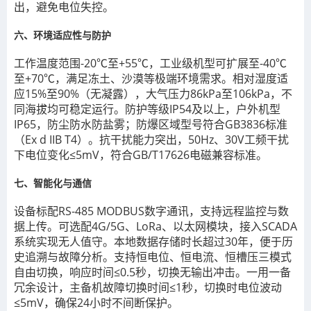
出，避免电位失控。
六、环境适应性与防护
工作温度范围-20℃至+55℃，工业级机型可扩展至-40℃
至+70℃，满足冻土、沙漠等极端环境需求。相对湿度适
应15%至90%（无凝露），大气压力86kPa至106kPa，不
同海拔均可稳定运行。防护等级IP54及以上，户外机型
IP65，防尘防水防盐雾；防爆区域型号符合GB3836标准
（Ex d IIB T4）。抗干扰能力突出，50Hz、30V工频干扰
下电位变化≤5mV，符合GB/T17626电磁兼容标准。
七、智能化与通信
设备标配RS-485 MODBUS数字通讯，支持远程监控与数
据上传。可选配4G/5G、LoRa、以太网模块，接入SCADA
系统实现无人值守。本地数据存储时长超过30年，便于历
史追溯与故障分析。支持恒电位、恒电流、恒槽压三模式
自由切换，响应时间≤0.5秒，切换无输出冲击。一用一备
冗余设计，主备机故障切换时间≤1秒，切换时电位波动
≤5mV，确保24小时不间断保护。