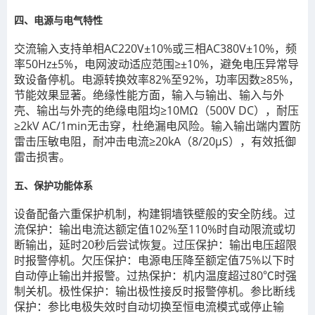
四、电源与电气特性
交流输入支持单相AC220V±10%或三相AC380V±10%，频
率50Hz±5%，电网波动适应范围≥±10%，避免电压异常导
致设备停机。电源转换效率82%至92%，功率因数≥85%，
节能效果显著。绝缘性能方面，输入与输出、输入与外
壳、输出与外壳的绝缘电阻均≥10MΩ（500V DC），耐压
≥2kV AC/1min无击穿，杜绝漏电风险。输入输出端内置防
雷击压敏电阻，耐冲击电流≥20kA（8/20μS），有效抵御
雷击损害。
五、保护功能体系
设备配备六重保护机制，构建铜墙铁壁般的安全防线。过
流保护：输出电流达额定值102%至110%时自动限流或切
断输出，延时20秒后尝试恢复。过压保护：输出电压超限
时报警停机。欠压保护：电源电压降至额定值75%以下时
自动停止输出并报警。过热保护：机内温度超过80℃时强
制关机。极性保护：输出极性接反时报警停机。参比断线
保护：参比电极失效时自动切换至恒电流模式或停止输