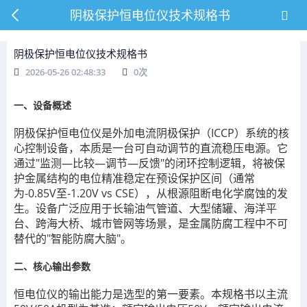
阴极保护恒电位仪技术规格书
阴极保护恒电位仪技术规格书
2026-05-26 02:48:33
0
次
一、设备概述
阴极保护恒电位仪是外加电流阴极保护（ICCP）系统的核
心控制设备，本质是一台可自动调节的直流稳压电源。它
通过"监测—比较—调节—反馈"的闭环控制逻辑，将被保
护金属结构的电位精准稳定在预设保护区间（通常
为-0.85V至-1.20V vs CSE），从根源阻断电化学腐蚀的发
生。设备广泛应用于长输油气管道、大型储罐、海洋平
台、跨海大桥、城市管网等场景，是金属防腐工程中不可
替代的"智能防腐大脑"。
二、核心输出参数
恒电位仪的输出能力是选型的第一要素。本规格书以主流