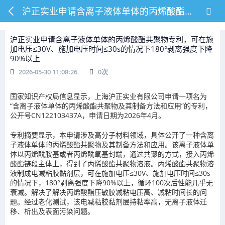
沪正实业申请含离子液体单体的丙烯酸酯共聚物专利，可在施加电压≤30V、施加电压时间≤30s的情况下180°剥离强度下降90%以上
沪正实业申请含离子液体单体的丙烯酸酯共聚物专利，可在施
加电压≤30V、施加电压时间≤30s的情况下180°剥离强度下降
90%以上
2026-05-30 11:08:26
0
次
国家知识产权局信息显示，上海沪正实业有限公司申请一项名为
“含离子液体单体的丙烯酸酯共聚物及其制备方法和应用”的专利，
公开号CN122103437A，申请日期为2026年4月。
专利摘要显示，本申请涉及高分子材料领域，具体公开了一种含离
子液体单体的丙烯酸酯共聚物及其制备方法和应用。该离子液体单
体以丙烯酰胺基或者丙烯酰氧基封端，通过共聚的方式，接入丙烯
酸酯链段主体上，得到了丙烯酸酯共聚物溶液。丙烯酸酯共聚物溶
液制成电减粘胶黏剂层，可在施加电压≤30V、施加电压时间≤30s
的情况下，180°剥离强度下降90%以上，循环100次后性能几乎无
衰减。解决了解决丙烯酸酯压敏胶减粘电压高、减粘时间长的问
题。经过老化测试，该电减粘胶黏剂层持粘率高，无离子液体迁
移、析出及表面污染问题。