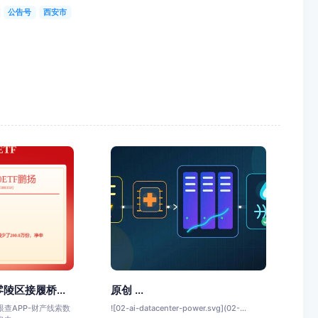
公告号
西安市
陵区接履桥...
原创 ...
查APP-财产线索数
![02-ai-datacenter-power.svg](02-...