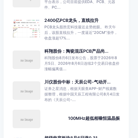
平台表示，公司目前提供EDA、PCB、元器
件、PC...
2400亿PCB龙头，直线拉升
PCB龙头股胜宏科技最近走势抢眼。 昨天午
后，该股直线拉升，一度逼近“20CM”涨停，
收盘涨超17%...
科翔股份：陶瓷混压PCB产品尚...
科翔股份8月6日发布公告，股票于2026年8
月5日、2026年8月6日连续2个交易日收盘价
涨幅偏离值...
川仪股份中标：天辰公司-气动开...
证券之星消息，根据天眼查APP-财产线索数
据整理，根据中国天辰工程有限公司8月4日发
布的《天辰公司-...
100MHz超低相噪恒温晶振
超级电容板块8月6日涨0.31...