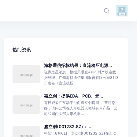
热门资讯
海格通信招标结果：直流稳压电源...
证券之星消息，根据天眼查APP-财产线索数
据整理，广州海格通信集团股份有限公司8月3
日发布《直流稳压...
嘉立创：提供EDA、PCB、元...
有投资者在互动平台向嘉立创提问：“董秘您
好，请问公司在人形机器人领域有何产品，公
司和国内头部人形机器...
嘉立创(001232.SZ)：...
格隆汇8月6日丨嘉立创(001232.SZ)在互动