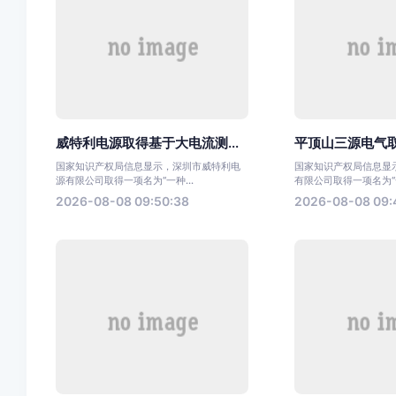
威特利电源取得基于大电流测...
平顶山三源电气取
国家知识产权局信息显示，深圳市威特利电
国家知识产权局信息显
源有限公司取得一项名为“一种...
有限公司取得一项名为“一
2026-08-08 09:50:38
2026-08-08 09: