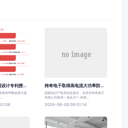
设计专利授...
炜奇电子取得高电流大功率防...
眼查APP数据显示麦
国家知识产权局信息显示，东莞市炜奇电子
..
有限公司取得一项名为“一种高...
52:08
2026-08-08 09:51:14