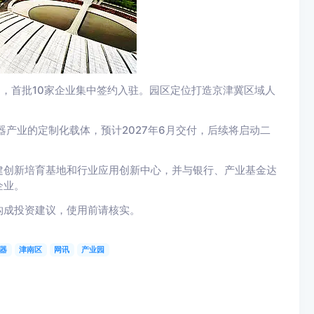
园，首批10家企业集中签约入驻。园区定位打造京津冀区域人
产业的定制化载体，预计2027年6月交付，后续将启动二
建创新培育基地和行业应用创新中心，并与银行、产业基金达
企业。
构成投资建议，使用前请核实。
器
津南区
网讯
产业园