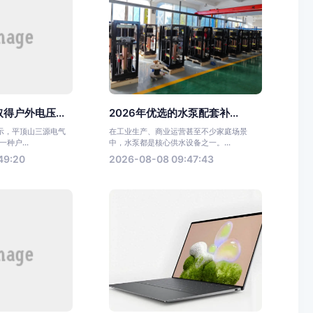
得户外电压...
2026年优选的水泵配套补...
示，平顶山三源电气
在工业生产、商业运营甚至不少家庭场景
种户...
中，水泵都是核心供水设备之一。...
49:20
2026-08-08 09:47:43