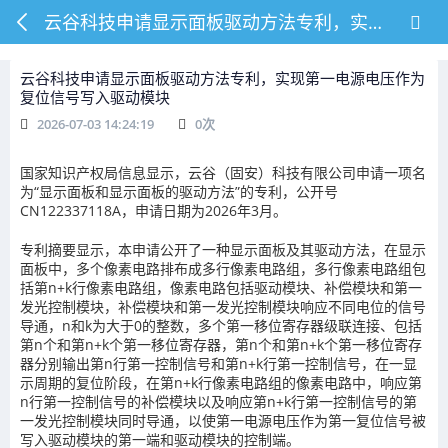
云谷科技申请显示面板驱动方法专利，实现第一电源电压作为复位信号写入驱动模块
云谷科技申请显示面板驱动方法专利，实现第一电源电压作为
复位信号写入驱动模块
2026-07-03 14:24:19
0
次
国家知识产权局信息显示，云谷（固安）科技有限公司申请一项名
为“显示面板和显示面板的驱动方法”的专利，公开号
CN122337118A，申请日期为2026年3月。
专利摘要显示，本申请公开了一种显示面板及其驱动方法，在显示
面板中，多个像素电路排布成多行像素电路组，多行像素电路组包
括第n+k行像素电路组，像素电路包括驱动模块、补偿模块和第一
发光控制模块，补偿模块和第一发光控制模块响应不同电位的信号
导通，n和k为大于0的整数，多个第一移位寄存器级联连接、包括
第n个和第n+k个第一移位寄存器，第n个和第n+k个第一移位寄存
器分别输出第n行第一控制信号和第n+k行第一控制信号，在一显
示周期的复位阶段，在第n+k行像素电路组的像素电路中，响应第
n行第一控制信号的补偿模块以及响应第n+k行第一控制信号的第
一发光控制模块同时导通，以使第一电源电压作为第一复位信号被
写入驱动模块的第一端和驱动模块的控制端。