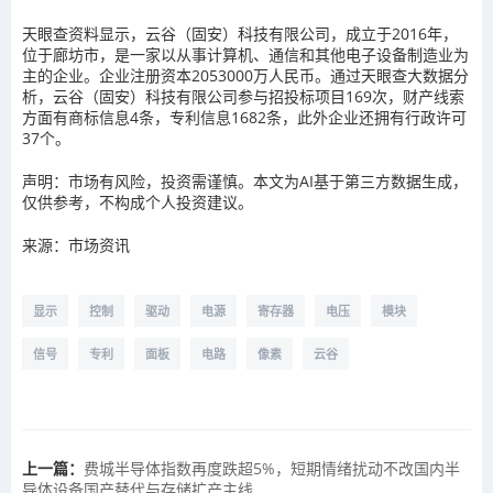
天眼查资料显示，云谷（固安）科技有限公司，成立于2016年，
位于廊坊市，是一家以从事计算机、通信和其他电子设备制造业为
主的企业。企业注册资本2053000万人民币。通过天眼查大数据分
析，云谷（固安）科技有限公司参与招投标项目169次，财产线索
方面有商标信息4条，专利信息1682条，此外企业还拥有行政许可
37个。
声明：市场有风险，投资需谨慎。本文为AI基于第三方数据生成，
仅供参考，不构成个人投资建议。
来源：市场资讯
显示
控制
驱动
电源
寄存器
电压
模块
信号
专利
面板
电路
像素
云谷
上一篇：
费城半导体指数再度跌超5%，短期情绪扰动不改国内半
导体设备国产替代与存储扩产主线