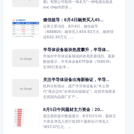
都）有限公司取得一项名为“一种电源合路及
soc chip内部多...
健信超导：8月4日融资买入45...
证券之星消息，8月4日，健信超导
（688805）融资买入454.92万元，融资偿
还620.35万元，...
半导体设备板块热度攀升，半导体...
市场对半导体设备领域的布局意愿强烈。最新
数据显示，半导体设备ETF国泰（159516）
近30日资金净...
关注半导体设备出海新验证，半导...
机构分析指出，国产半导体设备从“本土替
代”逐步迈向“全球供应链验证”。此前市场更多
交易国内晶圆厂扩产...
8月5日午间题材主力资金：20...
据交易所盘中数据显示，8月5日午间，题材主
力资金净流入排行前30个题材合计净流入
1657.37亿元。...