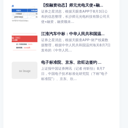
【投融资动态】师元光电天使+融...
证券之星消息，根据天眼查APP于8月3日公
布的信息整理，长沙师元光电科技有限公司天
使+融资，融资额未...
江淮汽车中标：中华人民共和国温...
证券之星消息，根据天眼查APP-财产线索数
据整理，根据中华人民共和国温州海关8月7日
发布的《中华人民...
电子标准院、京东、欣旺达签约 ...
上证报中国证券网讯（记者 何昕怡）8月7
日，中国电子技术标准化研究院（下称“电子
标准院”）、京东、欣...