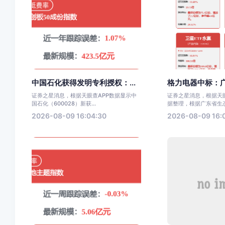
中国石化获得发明专利授权：...
格力电器中标：广
证券之星消息，根据天眼查APP数据显示中
证券之星消息，根据天眼
国石化（600028）新获...
据整理，根据广东省生态环
2026-08-09 16:04:30
2026-08-09 16: