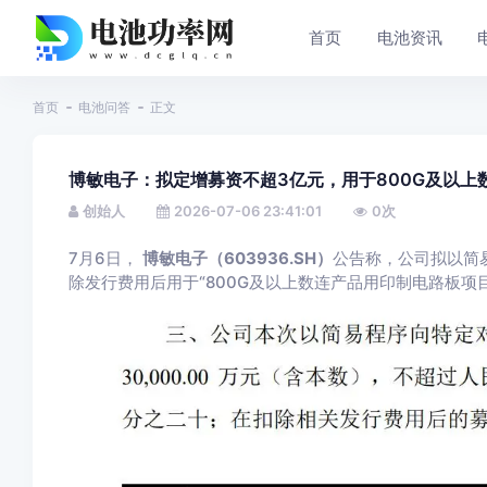
首页
电池资讯
首页
电池问答
正文
博敏电子：拟定增募资不超3亿元，用于800G及以上
创始人
2026-07-06 23:41:01
0
次
7月6日，
博敏电子（603936.SH）
公告称，公司拟以简
除发行费用后用于“800G及以上数连产品用印制电路板项