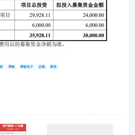
板
博敏
博敏电子
总额
募资