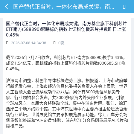
国产替代正当时，一体化布局成关键，南方基金旗下科创芯片ETF南方(588890)跟踪标的指数上证科创板芯片指数昨日上涨0.45%
国产替代正当时，一体化布局成关键，南方基金旗下科创芯片
ETF南方(588890)跟踪标的指数上证科创板芯片指数昨日上涨
0.45%
2026-07-08 14:34:38
0
次
截至2026年7月7日收盘，科创芯片ETF南方(588890)换手3.43%，
成交1.54亿元，跟踪标的指数上证科创板芯片指数(000685.SH)涨
0.45%。
沪深两市调整，科创半导体板块逆势上涨。据报道，上海市政府举
行新闻发布会，上海市经济信息化委相关负责人在会上表示，世界
人工智能大会已连续成功举办八届，累计有8000余位AI顶尖专
家、行业领袖参会发声，共3000多家海内外头部企业参展，引领
全球AI风向。本届大会将联动全城，集中在浦东世博、张江、徐汇
西岸三个地方的四个馆。其中浦东世博中心主要承担主论坛及百余
场行业论坛，世博展览馆主要承担展览展示功能，徐汇西岸分会场
侧重智能终端和“AI+文娱”体验，浦东张江分会场侧重展示AI芯片和
硬核产品。