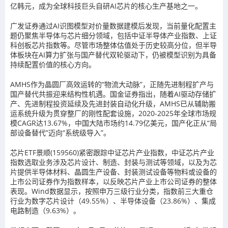
亿韩元，成为全球科技巨头自研AI芯片的核心生产基地之一。
广发证券通过AI识图模型对价量数据建模后发现，当前量化配置主
题仍聚焦半导体与芯片细分领域，包括中证半导体产业指数、上证
科创板芯片指数等。尽管市场整体估值处于历史较高分位，但半导
体板块在AI算力扩张与国产替代双轮驱动下，仍被模型识别为具备
持续配置价值的核心方向。
AMHS作为晶圆厂高效运转的“物流大动脉”，正随先进制程扩产与
国产替代共振迎来结构性机遇。国金证券指出，随着AI驱动存储扩
产、先进制程投资延续及先进封装自动化升级，AMHS已从辅助搬
运系统升级为贯穿整厂的刚性配套设施，2020-2025年全球市场规
模CAGR达13.67%，中国大陆市场约14.79亿美元，国产化正从“局
部设备替代”迈向“系统级导入”。
芯片ETF景顺(159560)紧密跟踪中证芯片产业指数，中证芯片产业
指数选取业务涉及芯片设计、制造、封装与测试等领域，以及为芯
片提供半导体材料、晶圆生产设备、封装测试设备等物料或设备的
上市公司证券作为指数样本，以反映芯片产业上市公司证券的整体
表现。Wind数据显示，按照申万三级行业分类，指数前三大重仓
行业为数字芯片设计（49.55%）、半导体设备（23.86%）、集成
电路制造（9.63%）。