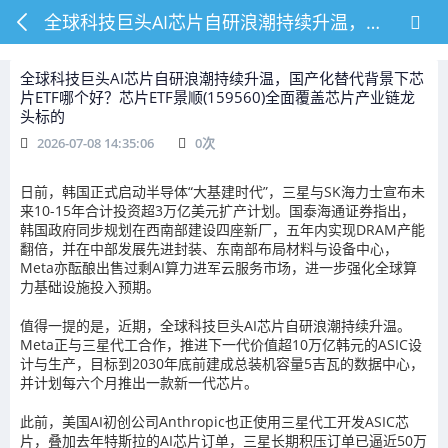
全球科技巨头AI芯片自研浪潮持续升温，国产化替代背景下芯片ETF哪个好？芯片ETF景顺(159560)全面覆盖芯片产业链龙头标的
全球科技巨头AI芯片自研浪潮持续升温，国产化替代背景下芯
片ETF哪个好？芯片ETF景顺(159560)全面覆盖芯片产业链龙
头标的
2026-07-08 14:35:06
0
次
日前，韩国正式启动半导体“大基建时代”，三星与SK海力士宣布未
来10-15年合计投资超3万亿美元扩产计划。国泰海通证券指出，
韩国政府同步规划在西南部建设四座新厂，五年内实现DRAM产能
翻倍，并在中部发展先进封装、东南部布局材料与设备中心，
Meta亦酝酿出售过剩AI算力进军云服务市场，进一步强化全球算
力基础设施投入预期。
值得一提的是，近期，全球科技巨头AI芯片自研浪潮持续升温。
Meta正与三星代工合作，推进下一代价值超10万亿韩元的ASIC设
计与生产，目标到2030年底前建成总装机容量5吉瓦的数据中心，
并计划每六个月推出一款新一代芯片。
此前，美国AI初创公司Anthropic也正使用三星代工开发ASIC芯
片，叠加去年特斯拉的AI芯片订单，三星长期积压订单已逼近50万