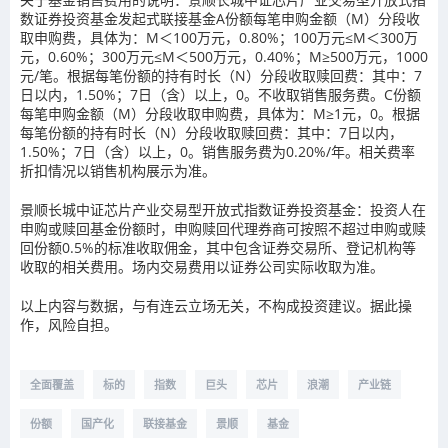
数证券投资基金发起式联接基金A份额每笔申购金额（M）分段收
取申购费，具体为：M＜100万元，0.80%；100万元≤M＜300万
元，0.60%；300万元≤M＜500万元，0.40%；M≥500万元，1000
元/笔。根据每笔份额的持有时长（N）分段收取赎回费：其中：7
日以内，1.50%；7日（含）以上，0。不收取销售服务费。C份额
每笔申购金额（M）分段收取申购费，具体为：M≥1元，0。根据
每笔份额的持有时长（N）分段收取赎回费：其中：7日以内，
1.50%；7日（含）以上，0。销售服务费为0.20%/年。相关费率
折扣情况以销售机构展示为准。
景顺长城中证芯片产业交易型开放式指数证券投资基金：投资人在
申购或赎回基金份额时，申购赎回代理券商可按照不超过申购或赎
回份额0.5%的标准收取佣金，其中包含证券交易所、登记机构等
收取的相关费用。场内交易费用以证券公司实际收取为准。
以上内容与数据，与有连云立场无关，不构成投资建议。据此操
作，风险自担。
全面覆盖
标的
指数
巨头
芯片
浪潮
产业链
份额
国产化
联接基金
景顺
基金