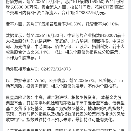
份额方面，截至2026年7月3日，芯片ETF景顺(159560) 近1年份额
增长6600.00万份。资金流入方面，拉长时间看，芯片ETF景顺近5
个交易日内有3日资金净流入，合计“吸金”3887.94万元。
费率方面，芯片ETF景顺管理费率为0.50%，托管费率为0.10%。
数据显示，截至2026年6月30日，中证芯片产业指数(H30007)前十
大权重股分别为兆易创新、寒武纪、北方华创、澜起科技、中微公
司、海光信息、中芯国际、佰维存储、江波龙、拓荆科技，前十大
权重股合计占比56.14%。（注：相关个股仅为指数成分股展示，
不作为个股推荐。）
场外联接基金A/C：024972/024973
以上数据来源：Wind，公开信息，截至2026/7/3。风险提示：市
场有风险，投资需谨慎！相关个股仅为展示，不作为个股推荐。
晨星风险评级：中高，适合激进型、积极型投资者。 本基金为股
票型基金，其长期平均风险和预期收益率高于混合型基金、债券型
基金及货币市场基金。本基金为指数型基金，被动跟踪标的指数的
表现，具有与标的指数以及标的指数所代表的股票市场相似的风险
收益特征。指数过往持仓不预示未来，最新持仓可能有变化。
关于基金销售费用的说明：景顺长城中证芯片产业交易型开放式指