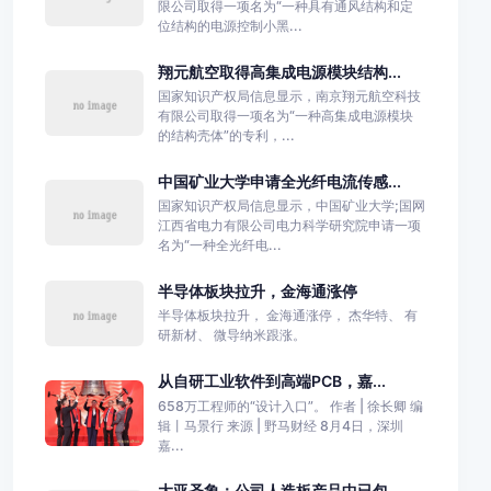
限公司取得一项名为“一种具有通风结构和定
位结构的电源控制小黑...
翔元航空取得高集成电源模块结构...
国家知识产权局信息显示，南京翔元航空科技
有限公司取得一项名为“一种高集成电源模块
的结构壳体”的专利，...
中国矿业大学申请全光纤电流传感...
国家知识产权局信息显示，中国矿业大学;国网
江西省电力有限公司电力科学研究院申请一项
名为“一种全光纤电...
半导体板块拉升，金海通涨停
半导体板块拉升， 金海通涨停， 杰华特、 有
研新材、 微导纳米跟涨。
从自研工业软件到高端PCB，嘉...
658万工程师的“设计入口”。 作者 | 徐长卿 编
辑丨马景行 来源 | 野马财经 8月4日，深圳
嘉...
大亚圣象：公司人造板产品中已包...